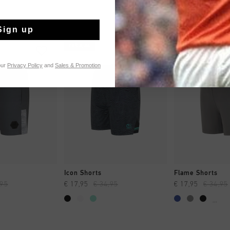
Sign up
rebajas
rebajas
our
Privacy Policy
and
Sales & Promotion
MPRAR YA
A COMPRAR YA
A COMPR
Icon Shorts
Flame Shorts
,95
€ 17,95
€ 34,95
€ 17,95
€ 34,95
...