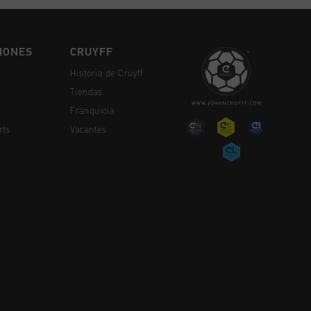
IONES
CRUYFF
Historia de Cruyff
Tiendas
Franquicia
rts
Vacantes