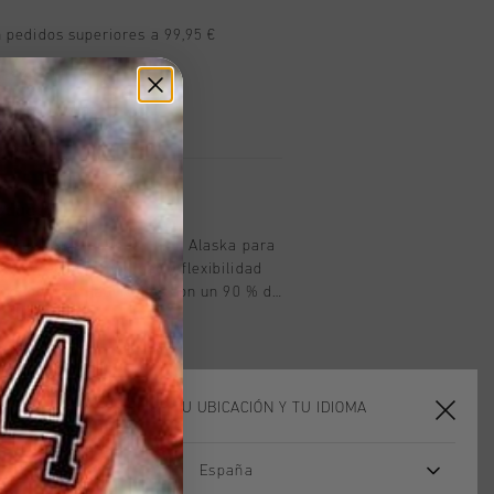
n pedidos superiores a 99,95 €
n todo el mundo
les en 14 días
oducto
 Cruyff Hydrogen, en azul Alaska para
 y ofrecen comodidad y flexibilidad
y deportivo. Fabricados con un 90 % de
e elastano, estos pantalones cortos
illa interior con cordon plegable,
in cremallera y una etiqueta de la
la cinturilla. El logotipo de Cruyff esta
 plateado reflectante en la C en la
ELIGE TU UBICACIÓN Y TU IDIOMA
España