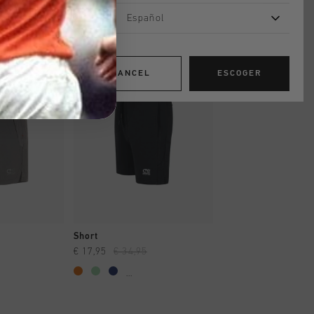
Español
rebajas
rebajas
CANCEL
ESCOGER
AR YA
A COMPRAR YA
A COMPRAR
Short
Recovery Short
€ 17,95
€ 34,95
€ 24,95
€ 49,95
...