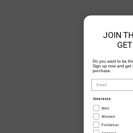
JOIN T
GET
Do you want to be the
Sign up now and get a
purchase.
Email
Interests
Men
Women
Footwear