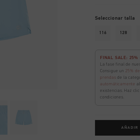
Seleccionar talla
116
128
FINAL SALE: 25% d
La fase final de nu
Consigue un
25% de
prendas
de la catego
automáticamente
a
existencias. Haz cli
condiciones.
AÑADIR