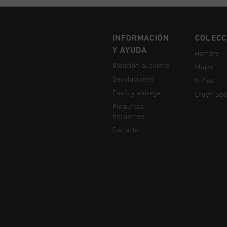
INFORMACIÓN
COLECC
Y AYUDA
Hombre
Atención al cliente
Mujer
Devoluciones
Niños
Envío y entrega
Cruyff Spo
Preguntas
frecuentes
Contacto