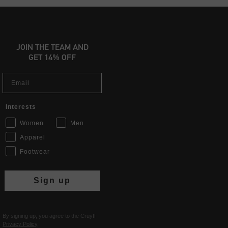
JOIN THE TEAM AND
GET 14% OFF
Email
Interests
Women
Men
Apparel
Footwear
Sign up
By signing up, you agree to the Cruyff
Privacy Policy
.