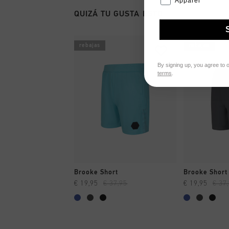
Apparel
QUIZÁ TU GUSTA ESTO
rebajas
rebajas
By signing up, you agree to 
terms
.
A COMPRAR YA
A CO
Brooke Short
Brooke Short
€ 19,95
€ 37,95
€ 19,95
€ 37