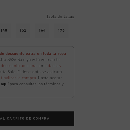
Tabla de tallas
140
152
164
176
e descuento extra en toda la ropa
estra SS26 Sale ya está en marcha.
 descuento adicional
en
todas las
ría Sale. El descuento se aplicará
l
finalizar la compra
. Hasta agotar
c
aquí
para consultar los términos y
 AL CARRITO DE COMPRA