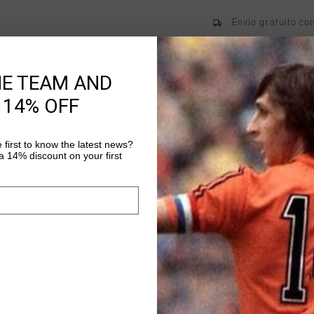
Envío gratuito co
Entrega rápida e
Devoluciones fáci
HE TEAM AND
 14% OFF
Información del pr
 first to know the latest news?
 14% discount on your first
Los pantalones cortos
jovenes, son modernos
con un look elegante 
poliamida y un 10 % d
Más información
cuentan con una cintur
bolsillos inclinados s
marca en el centro de 
estampado con un leon
pierna izquierda.