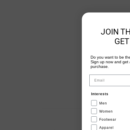
JOIN T
GET
Do you want to be the
Sign up now and get a
purchase.
Email
Interests
Men
Women
Footwear
Apparel