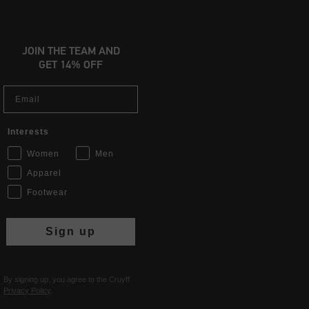
JOIN THE TEAM AND
GET 14% OFF
Email
Interests
Women
Men
Apparel
Footwear
Sign up
By signing up, you agree to the Cruyff
Privacy Policy
.