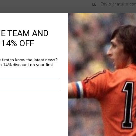
Envío gratuito co
Entrega rápida e
Devoluciones fáci
HE TEAM AND
 14% OFF
Información del pr
 first to know the latest news?
The Fuerza JC is inspi
 14% discount on your first
1980s, reimagined in 
colors and premium le
girls, perfect for sta
Más información
distinctive C Cruyff l
character. Style details: - Flat Nylon laces - Removable
cushio