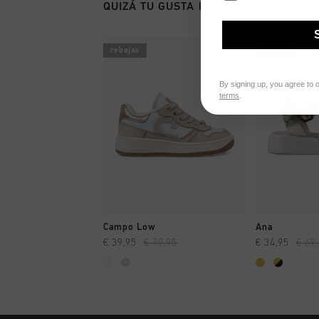
QUIZÁ TU GUSTA ESTO
rebajas
rebajas
By signing up, you agree to 
terms
.
A COMPRAR YA
A CO
Campo Low
Ana
€ 39,95
€ 79,95
€ 34,95
€ 69