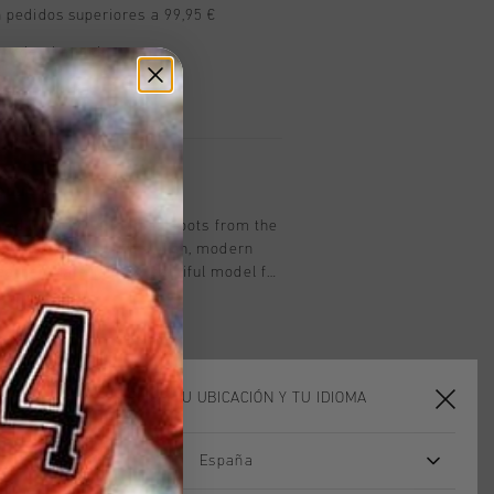
n pedidos superiores a 99,95 €
n todo el mundo
les en 14 días
oducto
red by Cruyff's football boots from the
a fresh design with stylish, modern
ather materials. A beautiful model for
ying on-trend this season.With a
ogo that gives the design a unique
ned insole - Insock with extra comfort and cushioning.
ELIGE TU UBICACIÓN Y TU IDIOMA
España