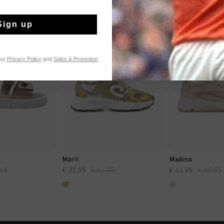
Sign up
rebajas
rebajas
our
Privacy Policy
and
Sales & Promotion
MPRAR YA
A COMPRAR YA
A COMPR
Marti
Madina
,95
€ 32,95
€ 64,95
€ 44,95
€ 89,95