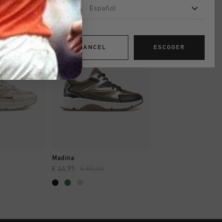
Español
rebajas
rebajas
CANCEL
ESCOGER
AR YA
A COMPRAR YA
A COMPRAR
Madina
Campo Low
€ 44,95
€ 80,00
€ 39,95
€ 79,95