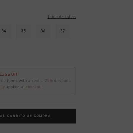
Tabla de tallas
34
35
36
37
Extra Off
rite items with an
extra 25% discount
.
lly
applied at
checkout
.
 AL CARRITO DE COMPRA