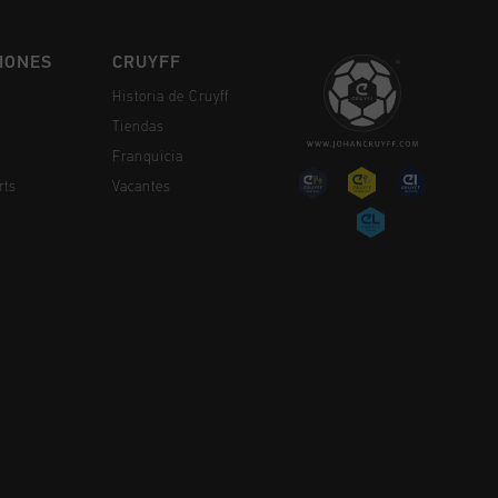
IONES
CRUYFF
Historia de Cruyff
Tiendas
Franquicia
rts
Vacantes