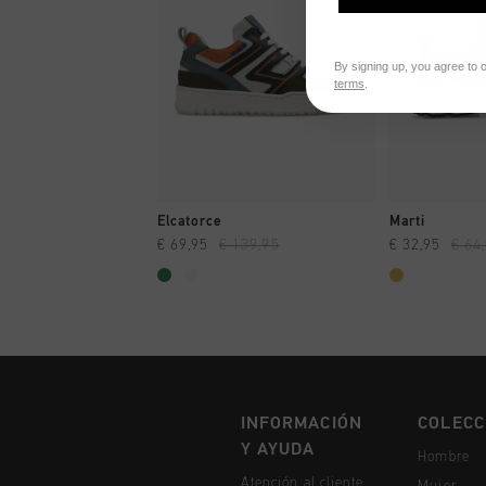
By signing up, you agree to 
terms
.
A COMPRAR YA
A CO
Elcatorce
Marti
€ 69,95
€ 139,95
€ 32,95
€ 64
INFORMACIÓN
COLECC
Y AYUDA
Hombre
Atención al cliente