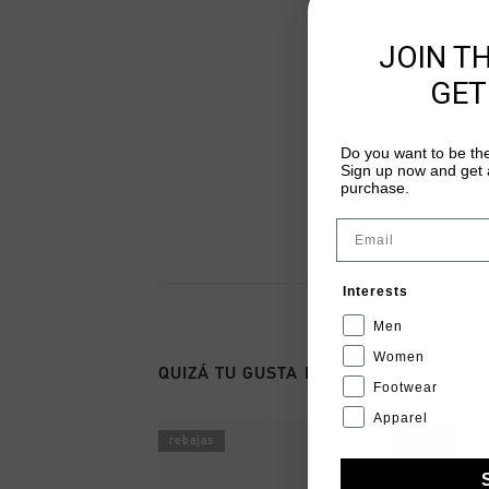
JOIN T
GET
Do you want to be the
Sign up now and get a
purchase.
Email
Interests
Men
Women
QUIZÁ TU GUSTA ESTO
Footwear
Apparel
rebajas
rebajas