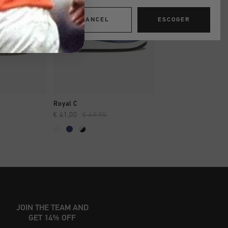
CANCEL
ESCOGER
AR YA
A COMPRAR YA
A COMPRAR
Royal C
Endorsed Tennis
€ 41,00
€ 69,95
€ 26,95
€ 89,95
JOIN THE TEAM AND
GET 14% OFF