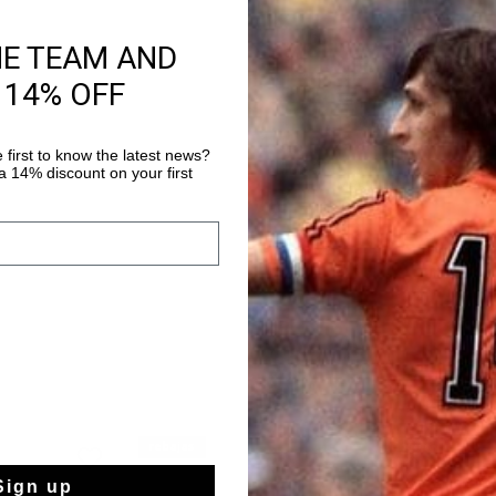
HE TEAM AND
Información del pr
 14% OFF
The Fuerza JC is inspi
1980s, reimagined in 
colors and premium le
 first to know the latest news?
girls, perfect for sta
 14% discount on your first
Más información
distinctive C Cruyff l
character. Style details: - Flat Nylon laces - Removable
cushio
rebajas
rebajas
Sign up