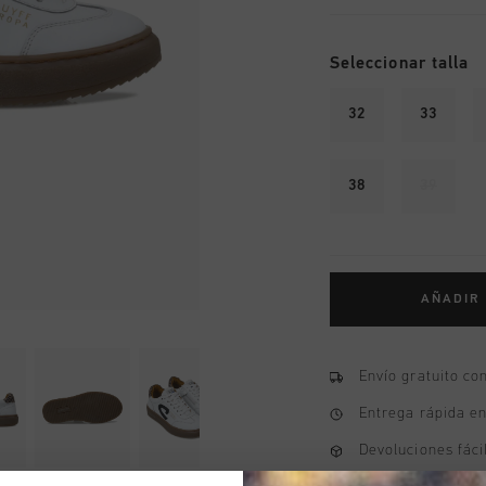
Seleccionar talla
32
33
38
39
AÑADIR
Envío gratuito co
Entrega rápida e
Devoluciones fáci