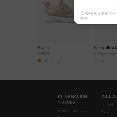
By signing up, you agree to 
terms
.
A COMPRAR YA
A CO
Madina
Tennis Ultra 
€ 89,95
€ 49,95
€ 69
...
INFORMACIÓN
COLECC
Y AYUDA
Hombre
Atención al cliente
Mujer