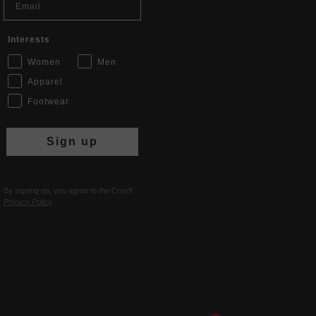
Interests
Women
Men
Apparel
Footwear
Sign up
By signing up, you agree to the Cruyff
Privacy Policy
.