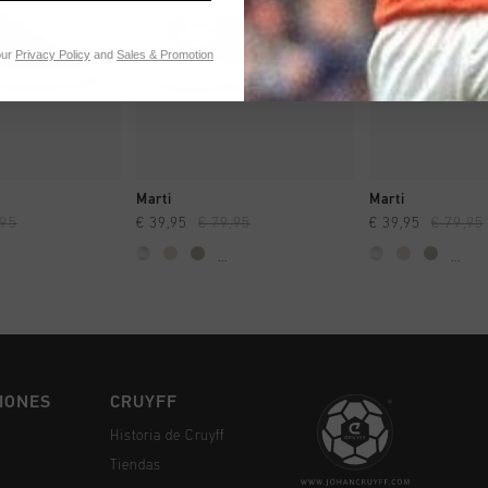
our
Privacy Policy
and
Sales & Promotion
MPRAR YA
A COMPRAR YA
A COMPR
C
Marti
Marti
,95
€ 39,95
€ 79,95
€ 39,95
€ 79,95
...
...
IONES
CRUYFF
Historia de Cruyff
Tiendas