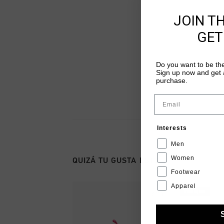
JOIN T
GET
Do you want to be the
Sign up now and get a
purchase.
Email
Interests
Men
Women
QUIZÁ TU GUSTA ESTO
Footwear
Apparel
rebajas