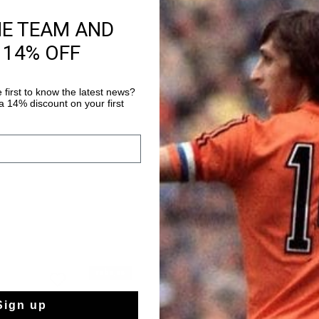
HE TEAM AND
Información del pr
 14% OFF
Cruyff Junior Campo 
Leather
 first to know the latest news?
 14% discount on your first
Más información
rebajas
rebajas
Sign up