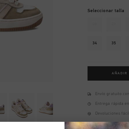
Seleccionar talla
28
29
34
35
AÑADIR
Envío gratuito co
Entrega rápida e
Devoluciones fáci