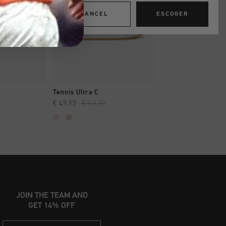
CANCEL
ESCOGER
AR YA
A COMPRAR YA
A COMPRAR
Tennis Ultra C
Marti
€ 49,95
€ 69,95
€ 39,95
€ 79,95
...
JOIN THE TEAM AND
GET 14% OFF
Email