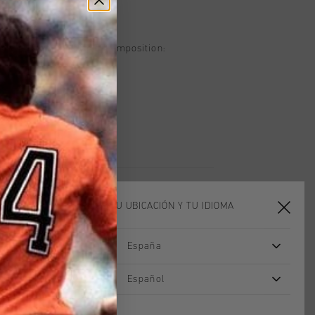
oducto
Low in Green and Gold. Composition:
ELIGE TU UBICACIÓN Y TU IDIOMA
España
rebajas
rebajas
Español