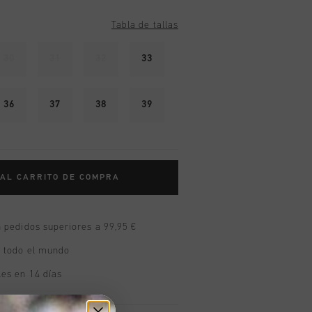
Tabla de tallas
30
31
32
33
36
37
38
39
 AL CARRITO DE COMPRA
n pedidos superiores a 99,95 €
n todo el mundo
les en 14 días