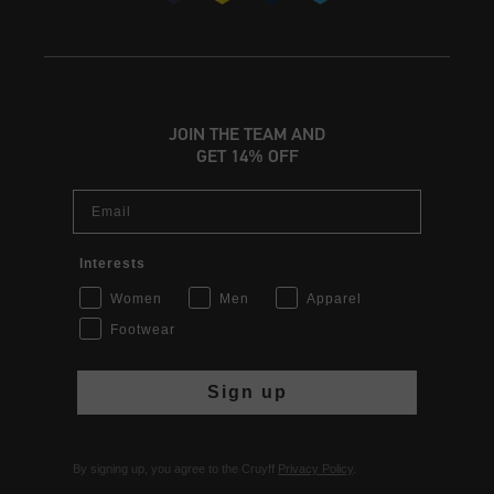
JOIN THE TEAM AND
GET 14% OFF
Email
Interests
Women
Men
Apparel
Footwear
Sign up
By signing up, you agree to the Cruyff
Privacy Policy
.