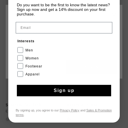
Do you want to be the first to know the latest news?
zonsondergang.
Sign up now and get a 14% discount on your first
purchase.
KIES JE LOCATIE EN TAAL
DIT VIND JE MISSCHIEN OOK LEUK
Email
Nederland
sale
sale
Interests
Nederlands
Men
Women
Footwear
CANCEL
KIEZEN
Apparel
Sign up
Superbia Hex-Tech
Superbia Eclipse
By signing up, you agree to our
Privacy Policy
and
Sales & Promotion
€ 69,95
€ 139,95
€ 69,95
€ 134,95
terms
.