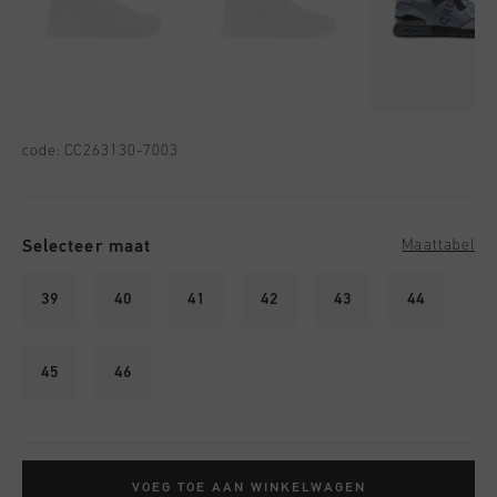
code:
CC263130-7003
Selecteer maat
Maattabel
39
40
41
42
43
44
45
46
VOEG TOE AAN WINKELWAGEN