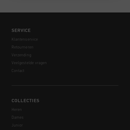
SERVICE
Klantenservice
Retourneren
Verzending
Veelgestelde vragen
Contact
COLLECTIES
Heren
Dames
Junior