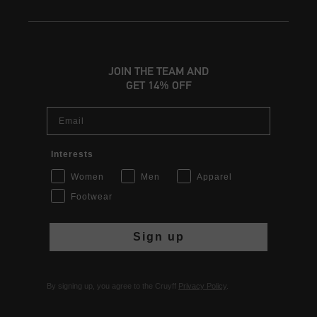
JOIN THE TEAM AND
GET 14% OFF
Email
Interests
Women
Men
Apparel
Footwear
Sign up
By signing up, you agree to the Cruyff
Privacy Policy
.