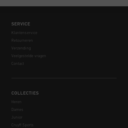
SERVICE
Klantenservice
Retourneren
Verzending
Veelgestelde vragen
Contact
COLLECTIES
Heren
Dames
Junior
Cruyff Sports