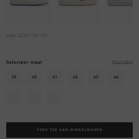
code:
CC261150-155
Selecteer maat
Maattabel
39
40
41
42
43
44
45
46
47
VOEG TOE AAN WINKELWAGEN