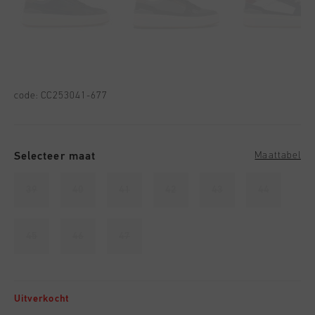
code:
CC253041-677
Selecteer maat
Maattabel
39
40
41
42
43
44
45
46
47
Uitverkocht