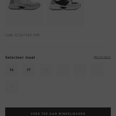
code:
CC241960-958
Selecteer maat
Maattabel
36
37
38
39
40
41
42
VOEG TOE AAN WINKELWAGEN