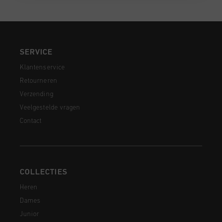
SERVICE
Klantenservice
Retourneren
Verzending
Veelgestelde vragen
Contact
COLLECTIES
Heren
Dames
Junior