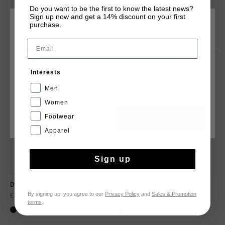
Do you want to be the first to know the latest news?
Sign up now and get a 14% discount on your first
purchase.
KIES JE LOCATIE EN TAAL
DIT VIND JE MISSCHIEN OOK LEUK
Email
Nederland
sale
sale
Interests
Nederlands
Men
Women
Footwear
CANCEL
KIEZEN
Apparel
Sign up
Danny
Danny
By signing up, you agree to our
Privacy Policy
and
Sales & Promotion
€ 54,95
€ 109,95
€ 49,95
€ 99,95
terms
.