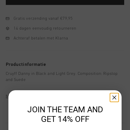
Gratis verzending vanaf €79,95
14 dagen eenvoudig retourneren
Achteraf betalen met Klarna
Productinformatie
Cruyff Danny in Black and Light Grey. Composition: Ripstop
and Suede
Meer informatie
JOIN THE TEAM AND
GET 14% OFF