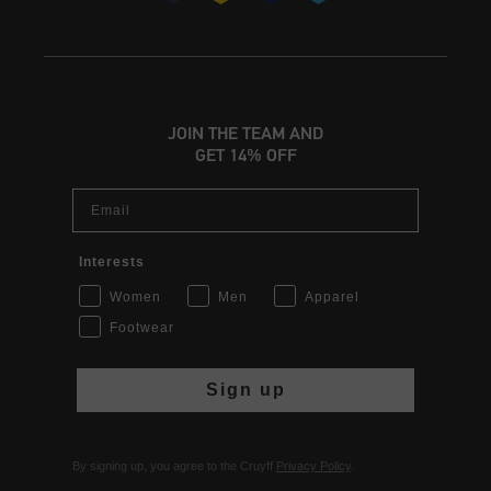
JOIN THE TEAM AND
GET 14% OFF
Email
Interests
Women
Men
Apparel
Footwear
Sign up
By signing up, you agree to the Cruyff
Privacy Policy
.