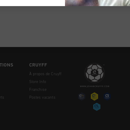
NG RAPIDE
TIONS
CRUYFF
À propos de Cruyff
Store Info
Franchise
rts
Postes vacants