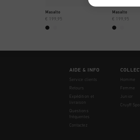
SHOPPING RAPIDE
SHOPPI
Masalto
Masalto
€ 199,95
€ 199,95
AIDE & INFO
COLLEC
Service clients
Homme
Retours
Femme
Expédition et
Junior
livraison
Cruyff Spo
Questions
fréquentes
Contactez