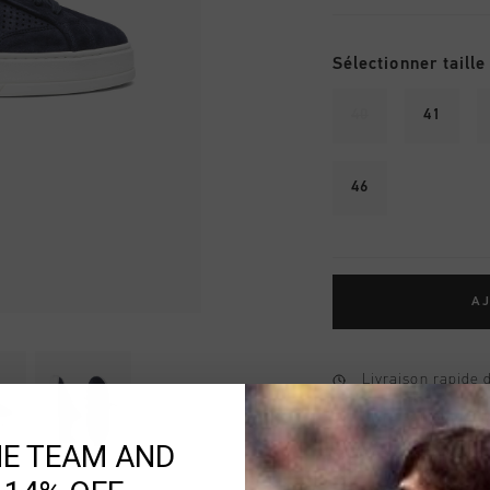
Sélectionner taille
40
41
46
AJ
Livraison rapide 
Livraison standar
HE TEAM AND
Retour simple sou