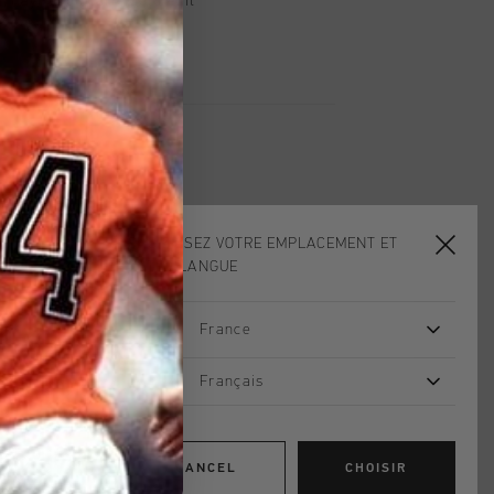
, PayPal ou carte de crédit
CHOISISSEZ VOTRE EMPLACEMENT ET
VOTRE LANGUE
France
Français
CANCEL
CHOISIR