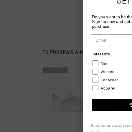
GET
Do you want to be the
Sign up now and get a
purchase.
Email
TU POURRAIS AIMER
Interests
Men
nouveautés
nouveautés
Women
Footwear
Apparel
By signing up, you agree to 
terms
.