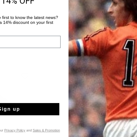
 14% OFF
Payer avec Klarna
 first to know the latest news?
 14% discount on your first
Sign up
our
Privacy Policy
and
Sales & Promotion