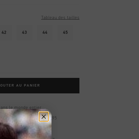
Tableau des tailles
42
43
44
45
OUTER AU PANIER
dans le monde entier
d gratuite à partir de €99,95
s 14 jours