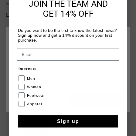
JOIN THE TEAM AND
wear with clean, team-inspired details. Made of 95% cotton
and 5% elastane, this tee features a hexagonal crescent neck
GET 14% OFF
Plus d’information
for added comfort and structure. The Cruyff logo is applied in
flock print on the left chest and center back.
Do you want to be the first to know the latest news?
Sign up now and get a 14% discount on your first
CHOISISSEZ VOTRE EMPLACEMENT ET VOTRE
purchase.
LANGUE
Email
France
TU POURRAIS AIMER
Interests
Français
Men
Women
Footwear
CANCEL
CHOISIR
Apparel
Sign up