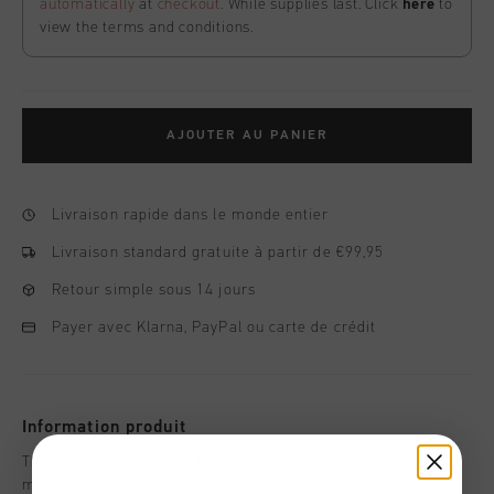
automatically
at
checkout
. While supplies last. Click
here
to
view the terms and conditions.
AJOUTER AU PANIER
Livraison rapide dans le monde entier
Livraison standard gratuite à partir de €99,95
Retour simple sous 14 jours
Payer avec Klarna, PayPal ou carte de crédit
Information produit
The Cruyff Team Cruyff T-shirt in white, made in the USA, for
men. A comfortable, relaxed-fit tee designed for everyday