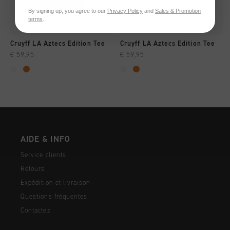
By signing up, you agree to our
Privacy Policy
and
Sales & Promotion
terms
.
Cruyff LA Aztecs Edition Tee
Cruyff LA Aztecs Edition Tee
€ 59,95
€ 59,95
AIDE & INFO
Service clients
Retours
Expédition et livraison
Questions fréquentes
Contactez