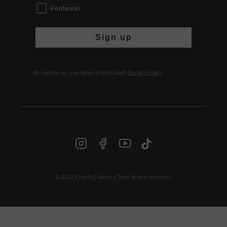
Footwear
Sign up
By signing up, you agree to the Cruyff
Privacy Policy
.
© 2026 Cruyff Classics Tous droits réservés
FR | € EUR
Login