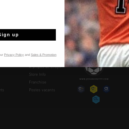
Sign up
our
Privacy Policy
and
Sales & Promotion
TIONS
CRUYFF
À propos de Cruyff
Store Info
Franchise
rts
Postes vacants