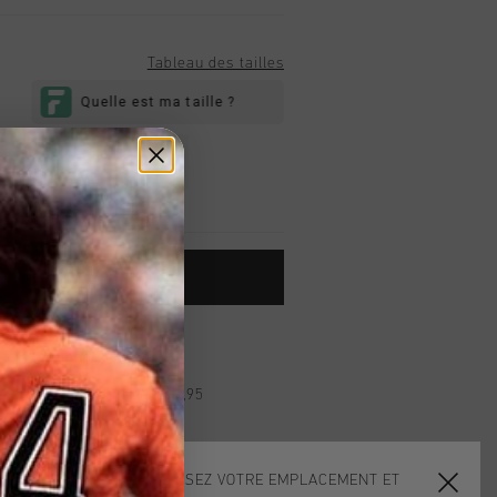
Tableau des tailles
L
XL
XXL
OUTER AU PANIER
dans le monde entier
d gratuite à partir de €99,95
s 14 jours
, PayPal ou carte de crédit
CHOISISSEZ VOTRE EMPLACEMENT ET