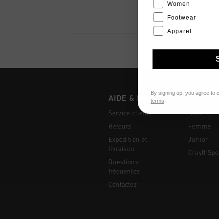
Women
Footwear
Apparel
By signing up, you agree to 
AIDE & INFO
COLLEC
terms
.
Service clients
Homme
Retours
Femme
Expédition et
Junior
livraison
Cruyff Spo
Questions
fréquentes
Contactez