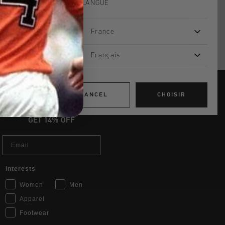
VOTRE LANGUE
France
Français
CANCEL
CHOISIR
JOIN THE TEAM AND
GET 14% OFF
Email
Interests
Women
Men
Apparel
Footwear