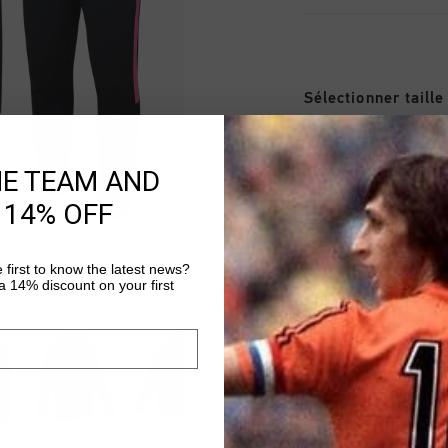
Sélectionner taille
S
M
HE TEAM AND
 14% OFF
AJ
 first to know the latest news?
 14% discount on your first
Livraison rapide 
Livraison standar
Retour simple sou
Payer avec Klarna