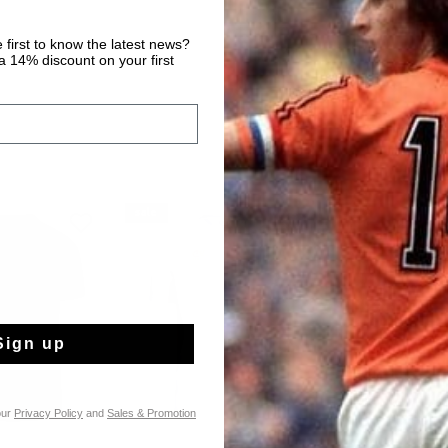
 first to know the latest news?
 14% discount on your first
sale
sale
Sign up
our
Privacy Policy
and
Sales & Promotion