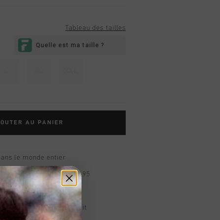
Tableau des tailles
L
XL
XXL
OUTER AU PANIER
dans le monde entier
d gratuite à partir de €99,95
s 14 jours
, PayPal ou carte de crédit