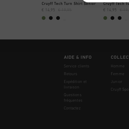
SHOPPING RAPIDE
SHOPPI
Cruyff Tech Turn Shirt Senior
Cruyff Tech T
€ 14,95
€ 19,95
€ 14,95
€ 19
...
...
AIDE & INFO
COLLEC
Service clients
Homme
Retours
Femme
Expédition et
Junior
livraison
Cruyff Spo
Questions
fréquentes
Contactez