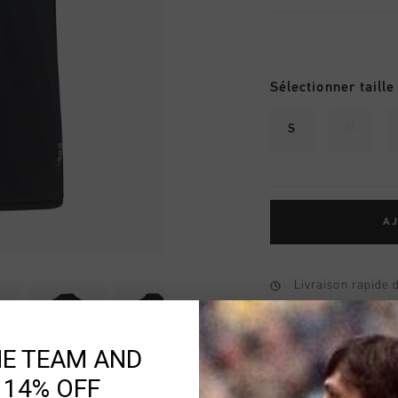
Sélectionner taille
S
M
AJ
Livraison rapide 
Livraison standar
Retour simple sou
HE TEAM AND
Payer avec Klarna
 14% OFF