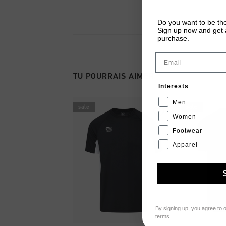
Do you want to be the
Sign up now and get a
purchase.
Email
TU POURRAIS AIMER
Interests
Men
sale
sale
Women
Footwear
Apparel
By signing up, you agree to 
terms
.