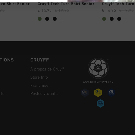
NG RAPIDE
SHOPPING RAPIDE
SHOPPING
urn Shirt Senior
Cruyff Tech Turn Shirt Senior
Cruyff Tech Turn
,95
€ 14,95
€ 19,95
€ 14,95
€ 19,95
...
...
TIONS
CRUYFF
À propos de Cruyff
Store Info
Franchise
rts
Postes vacants