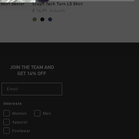
 RAPIDE
SHOPPING RAPIDE
SHOPPING R
 Shirt Senior
Cruyff Tech Turn LS Shirt
Cruyff Tech Turn LS
€ 14,95
€ 24,95
€ 14,95
€ 24,95
JOIN THE TEAM AND
GET 14% OFF
Email
Interests
Women
Men
Apparel
Footwear