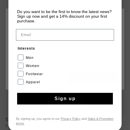
Do you want to be the first to know the latest news?
Sign up now and get a 14% discount on your first
CHOISISSEZ VOTRE EMPLACEMENT ET VOTRE
purchase.
LANGUE
TU POURRAIS AIMER
Email
France
sale
sale
Interests
Français
Men
Women
Footwear
CANCEL
CHOISIR
Apparel
Sign up
By signing up, you agree to our
Privacy Policy
and
Sales & Promotion
Cruyff Training Shirt Senior
Cruyff Training Shirt Senior
terms
.
€ 9,95
€ 14,95
€ 9,95
€ 14,95