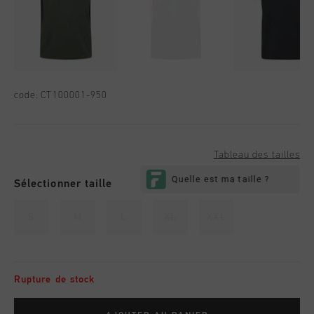
code:
CT100001-950
Tableau des tailles
Sélectionner taille
S
M
L
XL
XXL
Rupture de stock