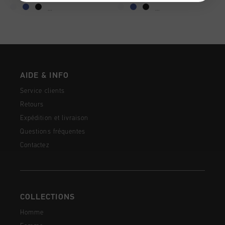
...
...
AIDE & INFO
Service clients
Retours
Expédition et livraison
Questions fréquentes
Contactez
COLLECTIONS
Homme