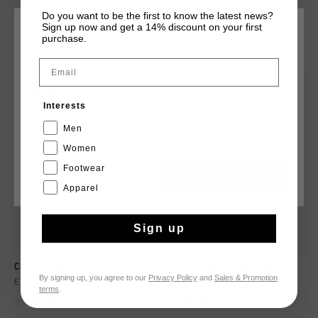
Do you want to be the first to know the latest news?
Sign up now and get a 14% discount on your first
CHOISISSEZ VOTRE EMPLACEMENT ET VOTRE
purchase.
TU POURRAIS AIMER
LANGUE
Email
France
sale
sale
Interests
Français
Men
Women
Footwear
CANCEL
CHOISIR
Apparel
Sign up
Cruyff Training Shirt Senior
Cruyff Training Shirt Senior
By signing up, you agree to our
Privacy Policy
and
Sales & Promotion
€ 9,95
€ 14,95
€ 9,95
€ 14,95
terms
.
...
...