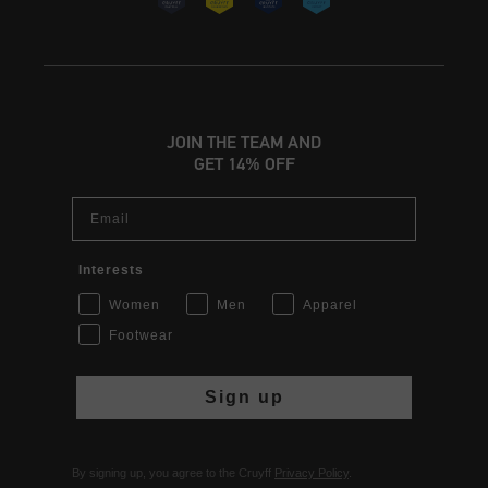
JOIN THE TEAM AND
GET 14% OFF
Email
Interests
Women
Men
Apparel
Footwear
Sign up
By signing up, you agree to the Cruyff
Privacy Policy
.