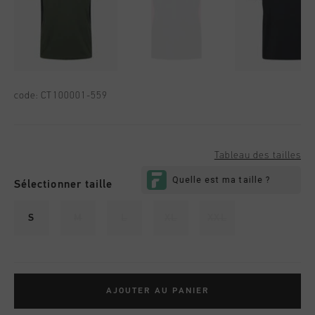
code:
CT100001-559
Tableau des tailles
Sélectionner taille
S
M
L
XL
XXL
AJOUTER AU PANIER