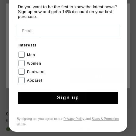
Do you want to be the first to know the latest news?
Sign up now and get a 14% discount on your first
CHOISISSEZ VOTRE EMPLACEMENT ET VOTRE
purchase.
TU POURRAIS AIMER
LANGUE
Email
France
sale
sale
Interests
Français
Men
Women
Footwear
CANCEL
CHOISIR
Apparel
Sign up
Cruyff Tech Turn Shirt Senior
Cruyff Training Shirt Senior
By signing up, you agree to our
Privacy Policy
and
Sales & Promotion
€ 14,95
€ 19,95
€ 9,95
€ 14,95
terms
.
...
...