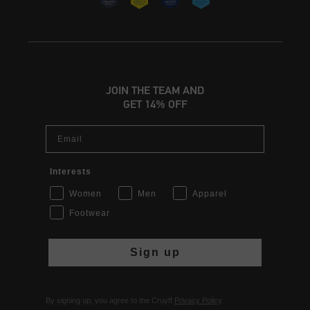
JOIN THE TEAM AND
GET 14% OFF
Email
Interests
Women
Men
Apparel
Footwear
Sign up
By signing up, you agree to the Cruyff
Privacy Policy
.