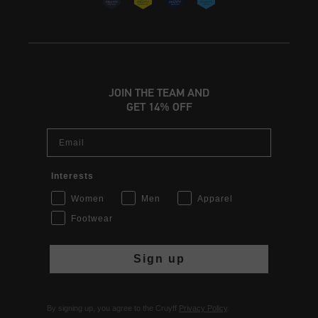
JOIN THE TEAM AND
GET 14% OFF
Email
Interests
Women
Men
Apparel
Footwear
Sign up
By signing up, you agree to the Cruyff
Privacy Policy
.