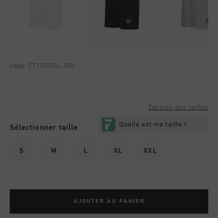
code:
CT100004-300
Tableau des tailles
Sélectionner taille
S
M
L
XL
XXL
AJOUTER AU PANIER