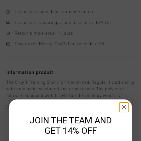
Livraison rapide dans le monde entier
Livraison standard gratuite à partir de €99,95
Retour simple sous 14 jours
Payer avec Klarna, PayPal ou carte de crédit
Information produit
The Cruyff Training Short for men in red. Regular fitted shorts
with an elastic waistband and drawstrings. The polyester
fabric is equipped with Cruyff Turn technology which is
breathable, moisture-wicking, temperature-regulating and
Plus d’information
dries very quickly. The fabric feels very soft to the skin which
ensures comfort when working out. Enriched with a silicon C-
JOIN THE TEAM AND
Lion logo on the left leg.
GET 14% OFF