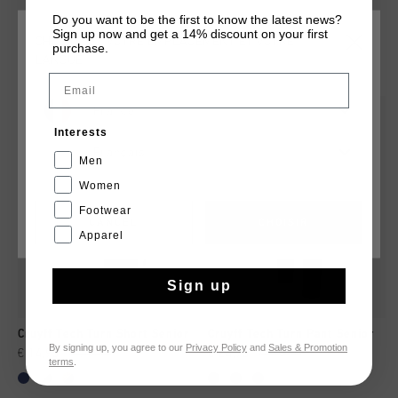
Do you want to be the first to know the latest news?
Sign up now and get a 14% discount on your first
CHOISISSEZ VOTRE EMPLACEMENT ET VOTRE
purchase.
TU POURRAIS AIMER
LANGUE
Email
France
sale
sale
Interests
Français
Men
Women
Footwear
CANCEL
CHOISIR
Apparel
Sign up
Cruyff Tech Turn Short Senior
Cruyff Tech Turn Pant Senior
By signing up, you agree to our
Privacy Policy
and
Sales & Promotion
€ 14,95
€ 24,95
€ 24,95
€ 34,95
terms
.
...
...