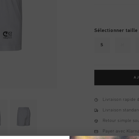
Sélectionner taille
S
M
AJ
Livraison rapide 
Livraison standar
Retour simple sou
Payer avec Klarna