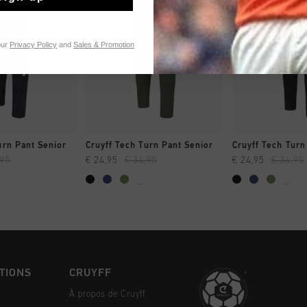
our
Privacy Policy
and
Sales & Promotion
NG RAPIDE
SHOPPING RAPIDE
SHOPPING
urn Pant Senior
Cruyff Tech Turn Pant Senior
Cruyff Tech Turn
,95
€ 24,95
€ 34,95
€ 24,95
€ 34,95
...
...
TIONS
CRUYFF
À propos de Cruyff