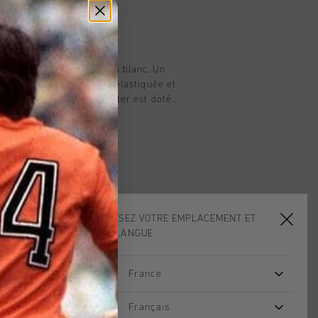
t
ent Cruyff pour homme en blanc. Un
nt court avec une taille élastiquée et
e. Le matériau en polyester est doté
ff Turn et est respirant, évacue
 température et sèche rapidement. Le
t au maillot de ne pas frotter contre
rcice. Rehaussé du logo C-Lion sur la
CHOISISSEZ VOTRE EMPLACEMENT ET
VOTRE LANGUE
France
sale
Français