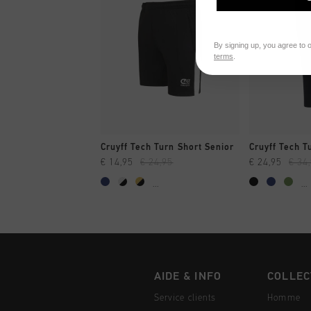
By signing up, you agree to 
terms
.
SHOPPING RAPIDE
SHOPPI
Cruyff Tech Turn Short Senior
Cruyff Tech T
€ 14,95
€ 24,95
€ 24,95
€ 34
...
...
AIDE & INFO
COLLEC
Service clients
Homme