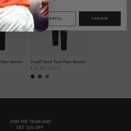
CANCEL
CHOISIR
 RAPIDE
SHOPPING RAPIDE
 Pant Senior
Cruyff Tech Turn Pant Senior
€ 24,95
€ 34,95
...
JOIN THE TEAM AND
GET 14% OFF