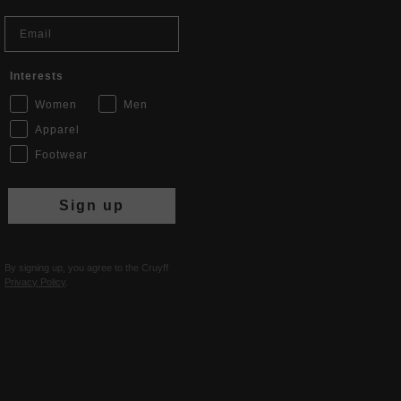
Email
Interests
Women
Men
Apparel
Footwear
Sign up
By signing up, you agree to the Cruyff
Privacy Policy
.