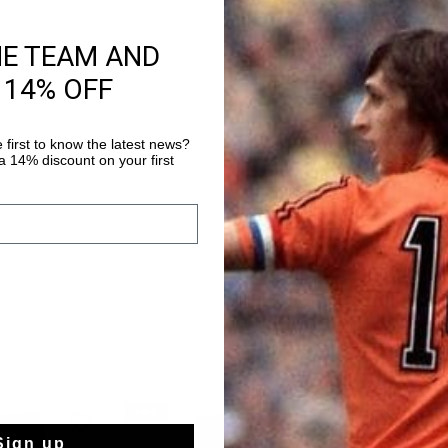
HE TEAM AND
Information produi
 14% OFF
Le short d’entraînem
pantalon d’entraîneme
des cordons de serrag
 first to know the latest news?
 14% discount on your first
de la technologie Cruy
Plus d’information
l'humidité, régule la
matériau souple perme
la peau pendant l'exe
jambe gauche.
sale
sale
Sign up