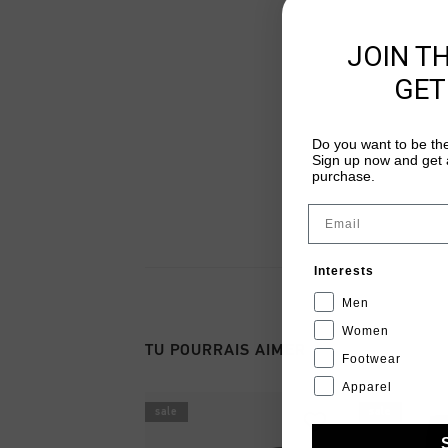
JOIN T
GET
Do you want to be the
Sign up now and get a
purchase.
Email
Interests
Men
Women
TU POURRAIS AIMER
Footwear
Apparel
sale
sale