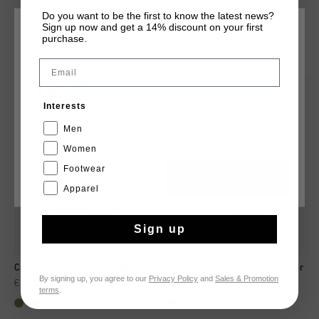
long des jambes.
Do you want to be the first to know the latest news?
Sign up now and get a 14% discount on your first
CHOISISSEZ VOTRE EMPLACEMENT ET VOTRE
purchase.
TU POURRAIS AIMER
LANGUE
Email
France
sale
sale
Interests
Français
Men
Women
Footwear
CANCEL
CHOISIR
Apparel
Sign up
Cruyff Training Shorts Senior
Cruyff Tech Turn Short Senior
By signing up, you agree to our
Privacy Policy
and
Sales & Promotion
€ 9,95
€ 12,95
€ 14,95
€ 24,95
terms
.
...
...