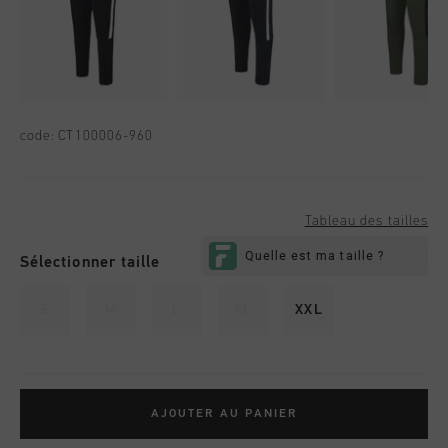
code:
CT100006-960
Tableau des tailles
Sélectionner taille
S
M
L
XL
XXL
AJOUTER AU PANIER