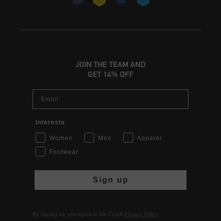
JOIN THE TEAM AND
GET 14% OFF
Email
Interests
Women
Men
Apparel
Footwear
Sign up
By signing up, you agree to the Cruyff
Privacy Policy
.