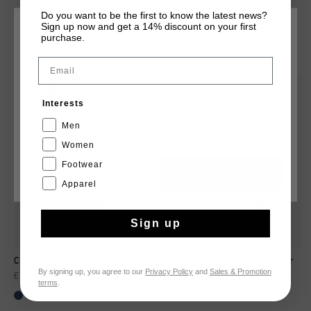
de panneaux contrastés le long des jambes.
Do you want to be the first to know the latest news?
Sign up now and get a 14% discount on your first
CHOISISSEZ VOTRE EMPLACEMENT ET VOTRE
purchase.
TU POURRAIS AIMER
LANGUE
Email
France
sale
sale
Interests
Français
Men
Women
Footwear
CANCEL
CHOISIR
Apparel
Sign up
Cruyff Tech Turn Short Senior
Cruyff Training Shorts Senior
By signing up, you agree to our
Privacy Policy
and
Sales & Promotion
€ 14,95
€ 24,95
€ 9,95
€ 12,95
terms
.
...
...