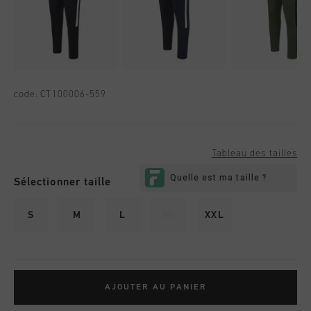
code:
CT100006-559
Tableau des tailles
Sélectionner taille
S
M
L
XL
XXL
AJOUTER AU PANIER