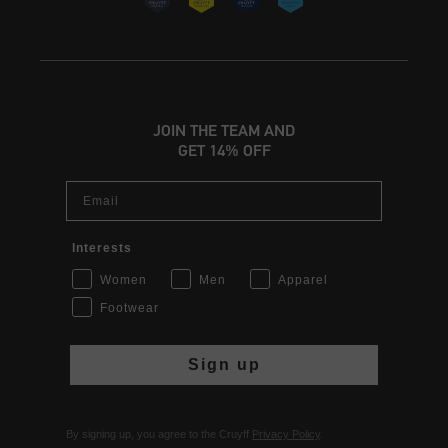
JOIN THE TEAM AND
GET 14% OFF
Email
Interests
Women
Men
Apparel
Footwear
Sign up
By signing up, you agree to the Cruyff
Privacy Policy
.