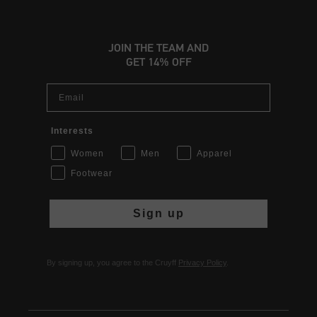
JOIN THE TEAM AND
GET 14% OFF
Email
Interests
Women
Men
Apparel
Footwear
Sign up
By signing up, you agree to the Cruyff
Privacy Policy
.