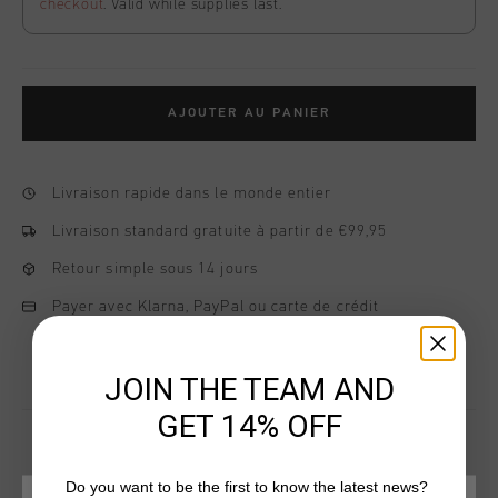
checkout
. Valid while supplies last.
AJOUTER AU PANIER
Livraison rapide dans le monde entier
Livraison standard gratuite à partir de €99,95
Retour simple sous 14 jours
Payer avec Klarna, PayPal ou carte de crédit
JOIN THE TEAM AND
GET 14% OFF
Do you want to be the first to know the latest news?