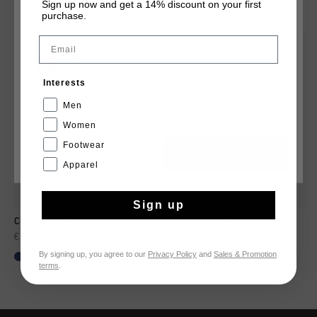
TU POURRAIS AIMER
Sign up now and get a 14% discount on your first
CHOISISSEZ VOTRE EMPLACEMENT ET VOTRE
purchase.
LANGUE
Email
2 for 60
2 for 60
France
Interests
Français
Men
Women
Footwear
CANCEL
CHOISIR
Apparel
Sign up
Classic Hoodie
Classic Hoodie
€ 39,95
€ 49,95
€ 39,95
€ 49,95
By signing up, you agree to our
Privacy Policy
and
Sales & Promotion
...
...
terms
.