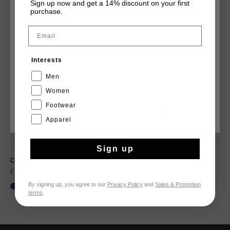
TU POURRAIS AIMER
Sign up now and get a 14% discount on your first
CHOISISSEZ VOTRE EMPLACEMENT ET VOTRE
purchase.
LANGUE
Email
2 for 60
2 for 60
France
Interests
Français
Men
Women
Footwear
CANCEL
CHOISIR
Apparel
Sign up
Classic Hoodie
Classic Hoodie
€ 39,95
€ 49,95
€ 39,95
€ 49,95
By signing up, you agree to our
Privacy Policy
and
Sales & Promotion
...
...
terms
.