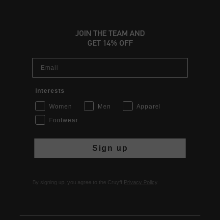
JOIN THE TEAM AND
GET 14% OFF
Email
Interests
Women
Men
Apparel
Footwear
Sign up
By signing up, you agree to the Cruyff
Privacy Policy
.