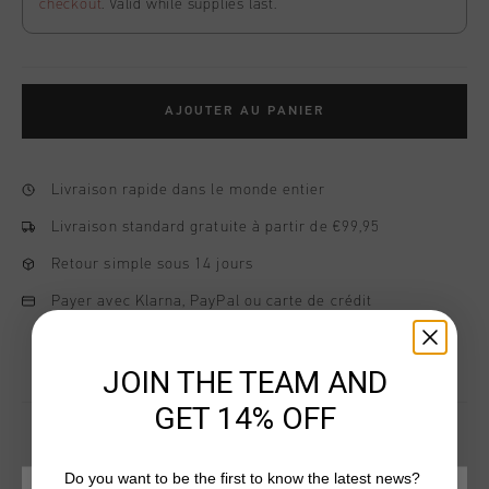
checkout
. Valid while supplies last.
AJOUTER AU PANIER
Livraison rapide dans le monde entier
Livraison standard gratuite à partir de €99,95
Retour simple sous 14 jours
Payer avec Klarna, PayPal ou carte de crédit
JOIN THE TEAM AND
GET 14% OFF
Do you want to be the first to know the latest news?