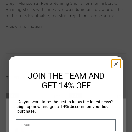
Cruyff Montserrat Route Running Shorts for men in black.
Running shorts with an elastic waistband and drawcord. The
material is breathable, moisture repellent, temperature
regulating and quick drying. The soft material ensures that
Plus d’information
does not rub along the skin during any activity. Composition:
95% polyester/5% elastane
JOIN THE TEAM AND
TU POURRAIS AIMER
GET 14% OFF
sale
sale
Do you want to be the first to know the latest news?
Sign up now and get a 14% discount on your first
CHOISISSEZ VOTRE EMPLACEMENT ET VOTRE
purchase.
LANGUE
Email
France