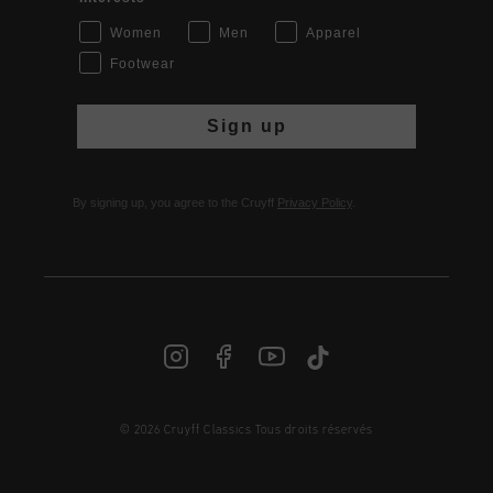
Women
Men
Apparel
Footwear
Sign up
By signing up, you agree to the Cruyff
Privacy Policy
.
© 2026 Cruyff Classics Tous droits réservés
FR | € EUR