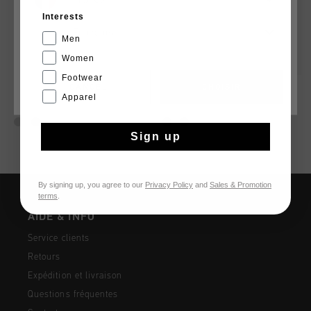
Interests
Français
Men
Women
Footwear
CANCEL
CHOISIR
Hydro Cargo Short
Luma Shorts
Apparel
€ 29,95
€ 59,95
€ 59,95
€ 119,95
Sign up
By signing up, you agree to our
Privacy Policy
and
Sales & Promotion
terms
.
AIDE & INFO
Service clients
Retours
Expédition et livraison
Questions fréquentes