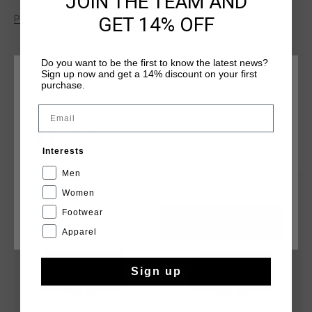
JOIN THE TEAM AND
et a 5 % d'elasthanne, il est dote d'une ceinture avec cordon
GET 14% OFF
Plus d’information
de serrage repliable, de poches obliques sans fermeture
eclair et d'une etiquette de la marque au centre de la
ceinture. Le logo Cruyff, un lion C argente et reflechissant, est
Do you want to be the first to know the latest news?
appose sur la jambe gauche.
Sign up now and get a 14% discount on your first
CHOISISSEZ VOTRE EMPLACEMENT ET VOTRE
purchase.
LANGUE
Email
France
TU POURRAIS AIMER
Interests
Français
Men
2 for 35
2 for 35
Women
Footwear
CANCEL
CHOISIR
Apparel
Sign up