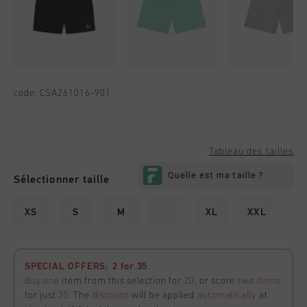
code:
CSA261016-901
Tableau des tailles
Sélectionner taille
XS
S
M
L
XL
XXL
SPECIAL OFFERS: 2 for 35
Buy one
item from this selection for
20
, or score
two items
for just
35
. The
discount
will be applied
automatically
at