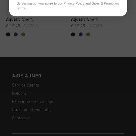
By signing up, you agree to our
Privacy Policy
and
Sales & Promotion
terms
.
Aquatic Short
Aquatic Short
€ 19,95
€ 49,95
€ 19,95
€ 49,95
AIDE & INFO
Service clients
Retours
Expédition et livraison
Questions fréquentes
Contactez