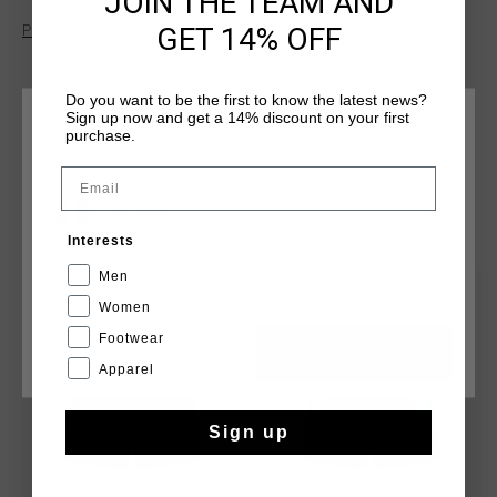
JOIN THE TEAM AND
d'elasthanne, il presente une ceinture a cordon de serrage
GET 14% OFF
Plus d’information
repliable, des poches obliques sans fermeture eclair et une
etiquette de la marque au centre de la ceinture. Le logo
Cruyff, un lion C argente et reflechissant, est appose sur la
Do you want to be the first to know the latest news?
jambe gauche.
Sign up now and get a 14% discount on your first
CHOISISSEZ VOTRE EMPLACEMENT ET VOTRE
purchase.
LANGUE
Email
France
TU POURRAIS AIMER
Interests
Français
Men
2 for 35
2 for 35
Women
Footwear
CANCEL
CHOISIR
Apparel
Sign up