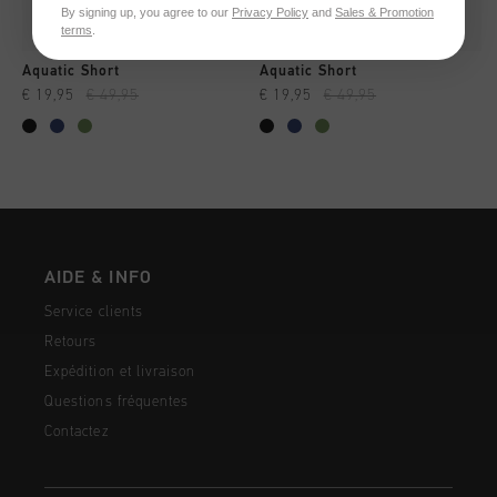
By signing up, you agree to our
Privacy Policy
and
Sales & Promotion
terms
.
Aquatic Short
Aquatic Short
€ 19,95
€ 49,95
€ 19,95
€ 49,95
AIDE & INFO
Service clients
Retours
Expédition et livraison
Questions fréquentes
Contactez