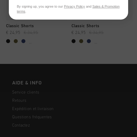
By signing up, you agree to our
Privacy Policy
and
Sales & Promotion
terms
.
Classic Shorts
Classic Shorts
€ 24,95
€ 34,95
€ 24,95
€ 34,95
...
...
AIDE & INFO
Service clients
Retours
Expédition et livraison
Questions fréquentes
Contactez