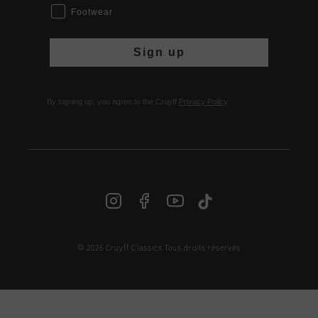
Footwear
Sign up
By signing up, you agree to the Cruyff
Privacy Policy
.
© 2026 Cruyff Classics Tous droits réservés
FR | € EUR
Login