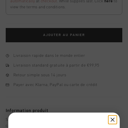
automatically
at
checkout
. While supplies last. Click
here
to
view the terms and conditions.
AJOUTER AU PANIER
Livraison rapide dans le monde entier
Livraison standard gratuite à partir de €99,95
Retour simple sous 14 jours
Payer avec Klarna, PayPal ou carte de crédit
Information produit
Short cargo Cruyff Hydro gris clair pour homme. Ce short
cargo leger est concu pour un confort optimal par temps