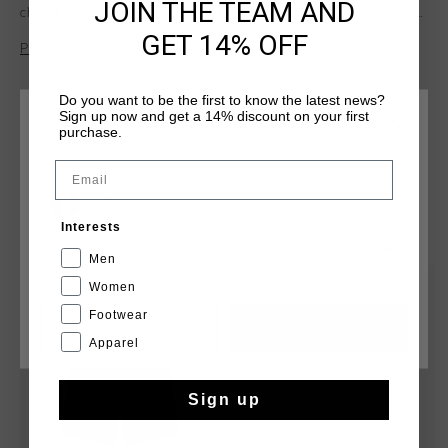
JOIN THE TEAM AND
chaud, avec un style elegant et moderne. Compose a 92 % de
polyamide et a 8 % d'elasthanne, il est dote d'un cordon de
GET 14% OFF
Plus d’information
serrage interieur et d'une ceinture cousue pour un
ajustement parfait et un maintien optimal. Le logo Cruyff est
applique a plat sur la jambe gauche.
Do you want to be the first to know the latest news?
Sign up now and get a 14% discount on your first
CHOISISSEZ VOTRE EMPLACEMENT ET VOTRE
purchase.
LANGUE
Email
France
TU POURRAIS AIMER
Interests
Français
Men
2 for 40
2 for 40
Women
Footwear
CANCEL
CHOISIR
Apparel
Sign up