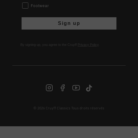
Footwear
Sign up
By signing up, you agree to the Cruyff
Privacy Policy
.
© 2026 Cruyff Classics Tous droits réservés
FR | € EUR
Login