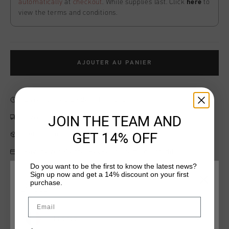
automatically
at
checkout
. While supplies last. Click
here
to
view the terms and conditions.
AJOUTER AU PANIER
Livraison rapide dans le monde entier
JOIN THE TEAM AND
Livraison standard gratuite à partir de €99,95
GET 14% OFF
Retour simple sous 14 jours
Payer avec Klarna, PayPal ou carte de crédit
Do you want to be the first to know the latest news?
Sign up now and get a 14% discount on your first
CHOISISSEZ VOTRE EMPLACEMENT ET VOTRE
purchase.
LANGUE
Information produit
Email
Pantalon cargo Cruyff Hydro noir pour homme. Un pantalon
France
cargo polyvalent, concu pour le confort et la fonctionnalite,