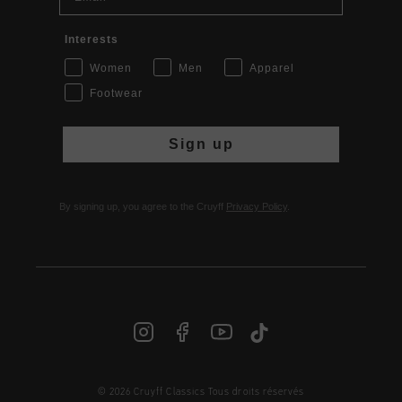
Interests
Women
Men
Apparel
Footwear
Sign up
By signing up, you agree to the Cruyff
Privacy Policy
.
© 2026 Cruyff Classics Tous droits réservés
FR | € EUR