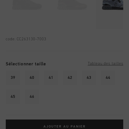
code:
CC263130-7003
Sélectionner taille
Tableau des tailles
39
40
41
42
43
44
45
46
AJOUTER AU PANIER