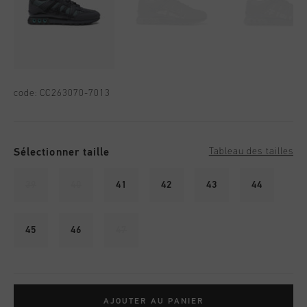
code:
CC263070-7013
Sélectionner taille
Tableau des tailles
39
40
41
42
43
44
45
46
47
AJOUTER AU PANIER