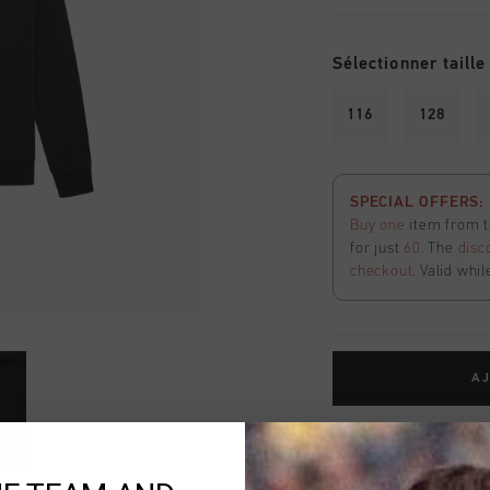
Sélectionner taille
116
128
SPECIAL OFFERS: 2
Buy one
item from t
for just
60
. The
disc
checkout
. Valid whil
AJ
Livraison rapide 