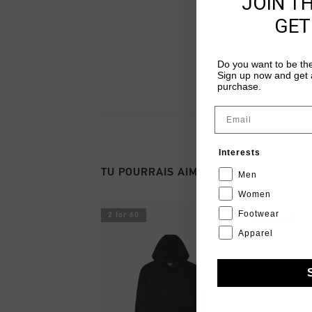
JOIN T
GET
Do you want to be the
Sign up now and get a
purchase.
Email
Interests
TU POURRAIS AIMER
Men
Women
Footwear
2 for 60
2 for 60
Apparel