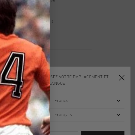
d gratuite à partir de €99,95
s 14 jours
, PayPal ou carte de crédit
CHOISISSEZ VOTRE EMPLACEMENT ET
VOTRE LANGUE
2 for 60
France
Français