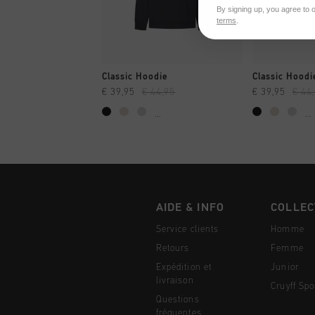
By signing up, you agree to 
terms
.
SHOPPING RAPIDE
SHOPPI
Classic Hoodie
Classic Hoodi
€ 39,95
€ 44,95
€ 39,95
€ 44
...
...
AIDE & INFO
COLLEC
Service clients
Homme
Retours
Femme
Expédition et
Junior
livraison
Cruyff Spo
Questions
fréquentes