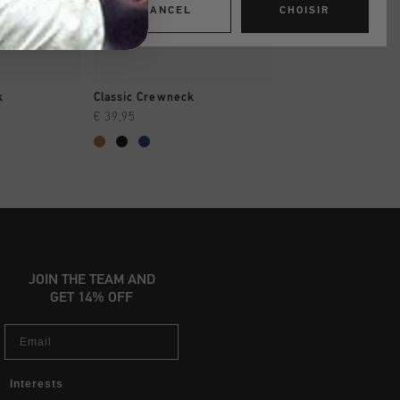
CANCEL
CHOISIR
 RAPIDE
SHOPPING RAPIDE
SHOPPING R
k
Classic Crewneck
Classic Hoodie
€ 39,95
€ 39,95
€ 44,95
...
JOIN THE TEAM AND
GET 14% OFF
Email
Interests