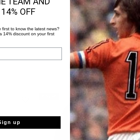
HE TEAM AND
Livraison standar
 14% OFF
Retour simple sou
Payer avec Klarna
 first to know the latest news?
 14% discount on your first
2 for 60
Sign up