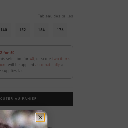
Tableau des tailles
140
152
164
176
 for 60
his selection for
40
, or score
two items
ount
will be applied
automatically
at
e supplies last.
OUTER AU PANIER
dans le monde entier