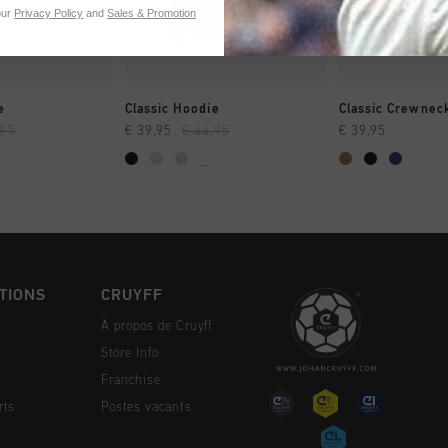
our
Privacy Policy
and
Sales & Promotion
NG RAPIDE
SHOPPING RAPIDE
SHOPPING
e
Classic Hoodie
Classic Crewnec
,95
€ 39,95
€ 44,95
€ 39,95
...
TIONS
CRUYFF
À propos de Cruyff
Store Info
Franchise
rts
Postes vacants