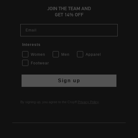
JOIN THE TEAM AND
GET 14% OFF
Email
Interests
Women
Men
Apparel
Footwear
Sign up
By signing up, you agree to the Cruyff
Privacy Policy
.