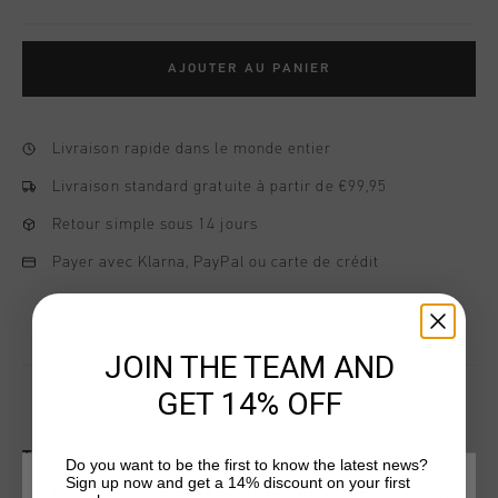
AJOUTER AU PANIER
Livraison rapide dans le monde entier
Livraison standard gratuite à partir de €99,95
Retour simple sous 14 jours
Payer avec Klarna, PayPal ou carte de crédit
JOIN THE TEAM AND
GET 14% OFF
TU POURRAIS AIMER
Do you want to be the first to know the latest news?
Sign up now and get a 14% discount on your first
CHOISISSEZ VOTRE EMPLACEMENT ET VOTRE