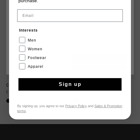
purchase.
LANGUE
2 for 60
2 for 60
Email
France
Interests
Français
Men
Women
Footwear
CANCEL
CHOISIR
Apparel
Sign up
Classic Hoodie
Classic Hoodie
€ 39,95
€ 44,95
€ 39,95
€ 44,95
...
...
By signing up, you agree to our
Privacy Policy
and
Sales & Promotion
terms
.