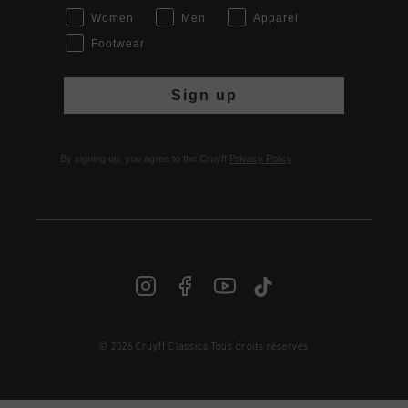
Women
Men
Apparel
Footwear
Sign up
By signing up, you agree to the Cruyff
Privacy Policy
.
© 2026 Cruyff Classics Tous droits réservés
FR | € EUR