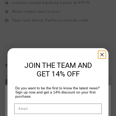
Livraison standard gratuite à partir de €99,95
Retour simple sous 14 jours
Payer avec Klarna, PayPal ou carte de crédit
JOIN THE TEAM AND
TU POURRAIS AIMER
GET 14% OFF
2 for 60
2 for 60
Do you want to be the first to know the latest news?
Sign up now and get a 14% discount on your first
CHOISISSEZ VOTRE EMPLACEMENT ET VOTRE
purchase.
LANGUE
Email
France