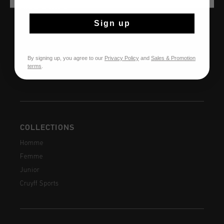
AIDE & INFO
Sign up
Service clients
Retours
Expédition et livraison
By signing up, you agree to our
Privacy Policy
and
Sales & Promotion
Questions fréquentes
terms
.
Contactez
COLLECTIONS
Homme
Femme
Junior
Cruyff Sports