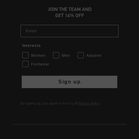
JOIN THE TEAM AND
GET 14% OFF
Email
Interests
Women
Men
Apparel
Footwear
Sign up
By signing up, you agree to the Cruyff
Privacy Policy
.