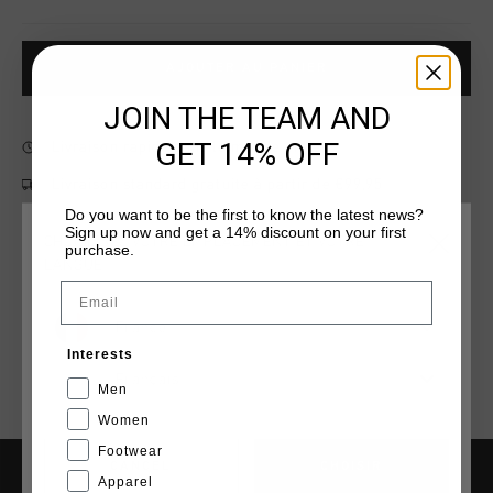
AJOUTER AU PANIER
JOIN THE TEAM AND
GET 14% OFF
Livraison rapide dans le monde entier
Livraison standard gratuite à partir de €99,95
Do you want to be the first to know the latest news?
Retour simple sous 14 jours
Sign up now and get a 14% discount on your first
CHOISISSEZ VOTRE EMPLACEMENT ET VOTRE
purchase.
Payer avec Klarna, PayPal ou carte de crédit
LANGUE
Email
France
Interests
Français
Men
Women
Footwear
CANCEL
CHOISIR
Apparel