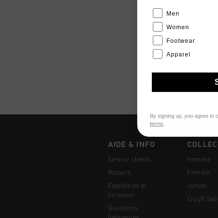
Men
Women
Footwear
Apparel
By signing up, you agree to 
terms
.
AIDE & INFO
COLLEC
Service clients
Homme
Retours
Femme
Expédition et
Junior
livraison
Cruyff Spo
Questions
fréquentes