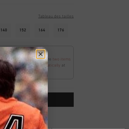
Tableau des tailles
140
152
164
176
 for 60
his selection for
40
, or score
two items
ount
will be applied
automatically
at
e supplies last.
OUTER AU PANIER
dans le monde entier