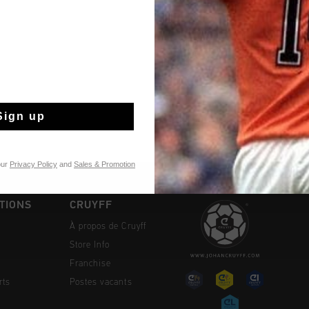
Livraison standar
Retour simple sou
Payer avec Klarna
Sign up
our
Privacy Policy
and
Sales & Promotion
TIONS
CRUYFF
À propos de Cruyff
Store Info
Franchise
rts
Postes vacants