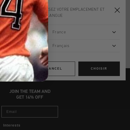
d gratuite à partir de €99,95
CHOISISSEZ VOTRE EMPLACEMENT ET
s 14 jours
VOTRE LANGUE
, PayPal ou carte de crédit
France
Français
CANCEL
CHOISIR
JOIN THE TEAM AND
GET 14% OFF
Email
Interests