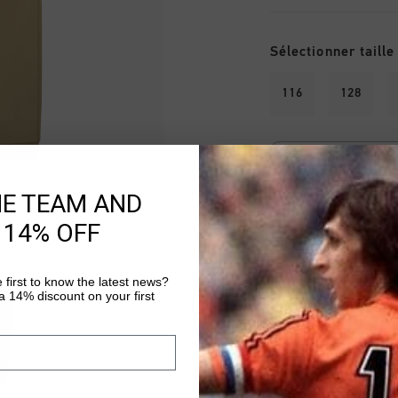
Sélectionner taille
116
128
SPECIAL OFFERS: 2
Buy one
item from t
HE TEAM AND
for just
60
. The
disc
checkout
. Valid whil
 14% OFF
 first to know the latest news?
 14% discount on your first
AJ
Livraison rapide 