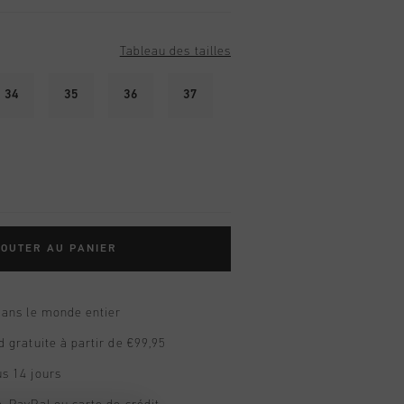
Tableau des tailles
34
35
36
37
OUTER AU PANIER
dans le monde entier
d gratuite à partir de €99,95
s 14 jours