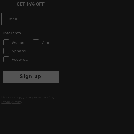
GET 14% OFF
Email
Interests
Women
Men
Apparel
Footwear
Sign up
By signing up, you agree to the Cruyff
Privacy Policy
.