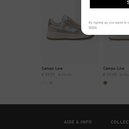
By signing up, you agree to 
terms
.
SHOPPING RAPIDE
SHOPPI
Campo Low
Campo Low
€ 39,95
€ 79,95
€ 39,95
€ 79
AIDE & INFO
COLLEC