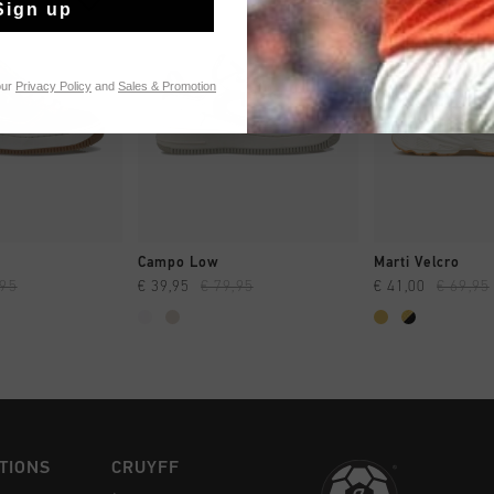
Sign up
our
Privacy Policy
and
Sales & Promotion
NG RAPIDE
SHOPPING RAPIDE
SHOPPING
Campo Low
Marti Velcro
,95
€ 39,95
€ 79,95
€ 41,00
€ 69,95
TIONS
CRUYFF