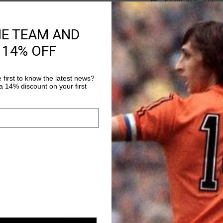
Payer avec Klarna
HE TEAM AND
Information produi
 14% OFF
The Fuerza JC is inspi
1980s, reimagined in 
 first to know the latest news?
colors and premium le
 14% discount on your first
girls, perfect for sta
Plus d’information
distinctive C Cruyff l
character. Style details: - Flat Nylon laces - Removable
cushio
sale
sale