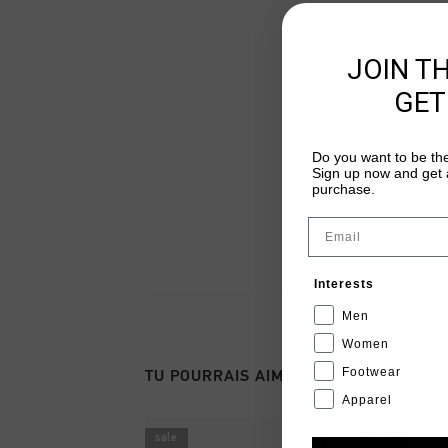
JOIN T
GET
Do you want to be the
Sign up now and get a
purchase.
Email
Interests
Men
Women
Footwear
TU POURRAIS AIMER
Apparel
sale
sale