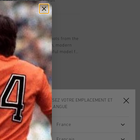
, PayPal ou carte de crédit
t
red by Cruyff's football boots from the
a fresh design with stylish, modern
ather materials. A beautiful model for
ying on-trend this season.With a
ogo that gives the design a unique
ned insole - Insock with extra comfort and cushioning.
CHOISISSEZ VOTRE EMPLACEMENT ET
VOTRE LANGUE
France
sale
sale
Français