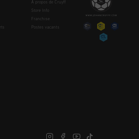
À propos de Cruyff
Store Info
Franchise
rts
Postes vacants