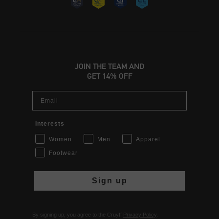
JOIN THE TEAM AND
GET 14% OFF
Email
Interests
Women
Men
Apparel
Footwear
Sign up
By signing up, you agree to the Cruyff
Privacy Policy
.