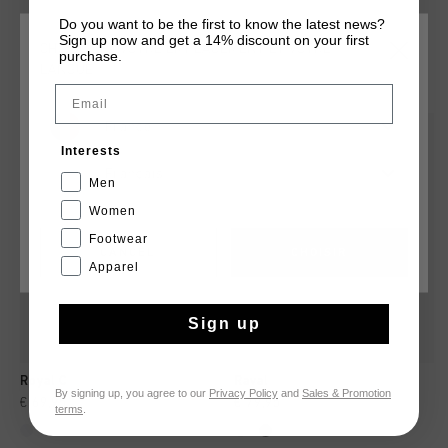
Do you want to be the first to know the latest news?
Sign up now and get a 14% discount on your first
CHOISISSEZ VOTRE EMPLACEMENT ET VOTRE
purchase.
LANGUE
TU POURRAIS AIMER
Email
France
Interests
Français
Men
Women
Footwear
CANCEL
CHOISIR
Apparel
Sign up
Royal C
Raval
By signing up, you agree to our
Privacy Policy
and
Sales & Promotion
€ 69,95
€ 79,95
terms
.