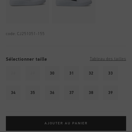
code:
CJ251051-155
Sélectionner taille
Tableau des tailles
28
29
30
31
32
33
34
35
36
37
38
39
AJOUTER AU PANIER