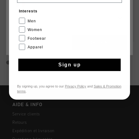
France
Interests
Français
Men
Women
Footwear
CANCEL
CHOISIR
Apparel
Endorsed Tech Pinstripe
Chido
€ 99,95
€ 89,95
Sign up
By signing up, you agree to our
Privacy Policy
and
Sales & Promotion
terms
.
AIDE & INFO
Service clients
Retours
Expédition et livraison