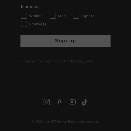
Interests
Women
Men
Apparel
Footwear
Sign up
By signing up, you agree to the Cruyff
Privacy Policy
.
© 2026 Cruyff Classics Tous droits réservés
FR | € EUR