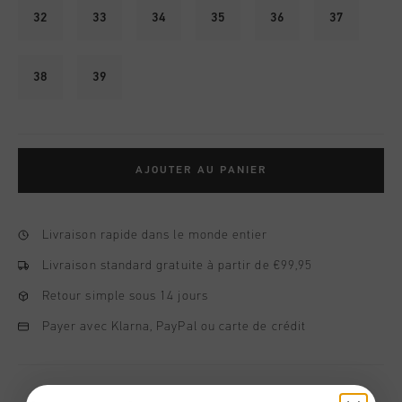
32
33
34
35
36
37
38
39
AJOUTER AU PANIER
Livraison rapide dans le monde entier
Livraison standard gratuite à partir de €99,95
Retour simple sous 14 jours
Payer avec Klarna, PayPal ou carte de crédit