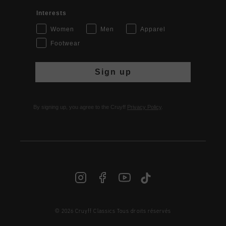
Interests
Women
Men
Apparel
Footwear
Sign up
By signing up, you agree to the Cruyff
Privacy Policy
.
© 2026 Cruyff Classics Tous droits réservés
FR | € EUR