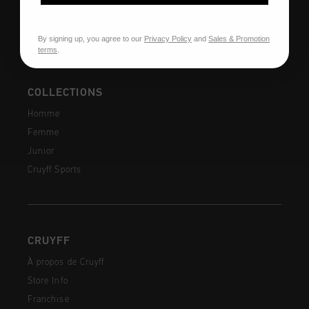
Questions fréquentes
Contactez
By signing up, you agree to our
Privacy Policy
and
Sales & Promotion
terms
.
COLLECTIONS
Homme
Femme
Junior
Cruyff Sports
CRUYFF
À propos de Cruyff
Store Info
Franchise