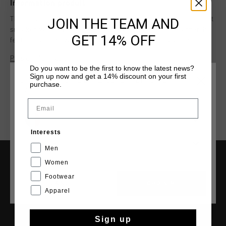
Information produit
JOIN THE TEAM AND
The Cruyff Chido in black and grey for boys is a modern court
sneaker with subtle retro lines. Crafted from soft leather. It
GET 14% OFF
features a removable cushioned insole for all-day comfort.
Custom laces provide a refined finishing touch, while gold-
Plus d’information
tone logo details and an RB cup sole with spoiler complete its
Do you want to be the first to know the latest news?
premium look.
Sign up now and get a 14% discount on your first
CHOISISSEZ VOTRE EMPLACEMENT ET VOTRE
purchase.
LANGUE
Email
France
Interests
Français
Men
Women
AIDE & INFO
Footwear
CANCEL
CHOISIR
Service clients
Apparel
Retours
Expédition et livraison
Sign up