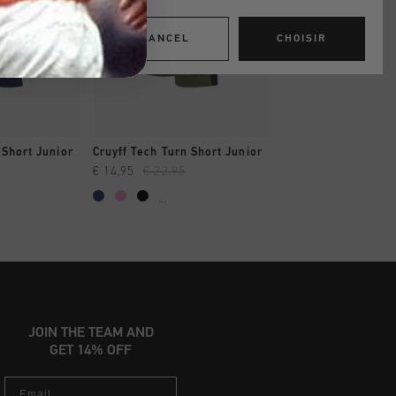
CANCEL
CHOISIR
 RAPIDE
SHOPPING RAPIDE
 Short Junior
Cruyff Tech Turn Short Junior
€ 14,95
€ 22,95
...
JOIN THE TEAM AND
GET 14% OFF
Email