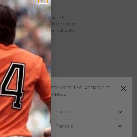
t
nt Cruyff pour enfant en noir. Un
nt court avec une taille élastiquée et
e. Le matériau en polyester est doté
ff Turn et est respirant, évacue
 température et sèche rapidement. Le
t au maillot de ne pas frotter contre
rcice. Rehaussé du logo C-Lion sur la
CHOISISSEZ VOTRE EMPLACEMENT ET
VOTRE LANGUE
France
Français