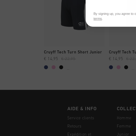
By signing up, you agree to 
terms
.
SHOPPING RAPIDE
SHOPPI
Cruyff Tech Turn Short Junior
Cruyff Tech T
€ 14,95
€ 22,95
€ 14,95
€ 22
...
...
AIDE & INFO
COLLEC
Service clients
Homme
Retours
Femme
Expédition et
Junior