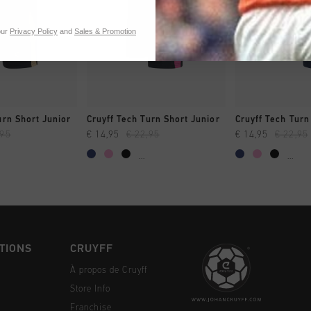
our
Privacy Policy
and
Sales & Promotion
NG RAPIDE
SHOPPING RAPIDE
SHOPPING
urn Short Junior
Cruyff Tech Turn Short Junior
Cruyff Tech Turn
,95
€ 14,95
€ 22,95
€ 14,95
€ 22,95
...
...
TIONS
CRUYFF
À propos de Cruyff
Store Info
Franchise