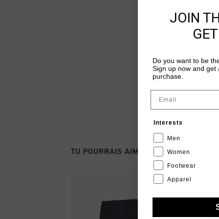
JOIN T
GET
Do you want to be the
Sign up now and get a
purchase.
Email
Interests
Men
TU POURRAIS AIMER
Women
Footwear
Apparel