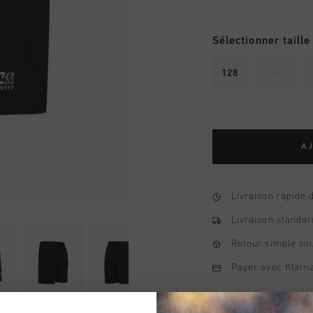
Sélectionner taille
128
140
AJ
Livraison rapide 
Livraison standar
Retour simple sou
Payer avec Klarna