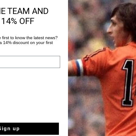
Information produi
HE TEAM AND
Le short d’entraîneme
 14% OFF
pantalon d’entraîneme
des cordons de serrag
de la technologie Cruy
 first to know the latest news?
Plus d’information
 14% discount on your first
l'humidité, régule la
matériau souple perme
la peau pendant l'exe
jambe gauche.
Sign up