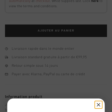
automatically
at
checkout
. While supplies last. Click
here
to
view the terms and conditions.
AJOUTER AU PANIER
Livraison rapide dans le monde entier
Livraison standard gratuite à partir de €99,95
Retour simple sous 14 jours
Payer avec Klarna, PayPal ou carte de crédit
Information produit
Johan Cruyff Varsity Jacket in Black. A premium jacket made
from a heavy weight wool blend and faux-leather sleeves. It