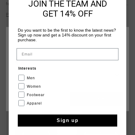
JOIN THE TEAM AND
features a regular fit with a big "C" felt badge on the chest, a
Johan Cruyff badge on the back, striped rib cuffs and hem,
GET 14% OFF
Plus d’information
and press buttons. Lined with a smooth and shiny satin-like
fabric. The Ballon d'Or label inside and leather loop complete
this stylish piece.
Do you want to be the first to know the latest news?
Sign up now and get a 14% discount on your first
CHOISISSEZ VOTRE EMPLACEMENT ET VOTRE
purchase.
LANGUE
Email
France
TU POURRAIS AIMER
Interests
Français
Men
sale
sale
Women
Footwear
CANCEL
CHOISIR
Apparel
Sign up