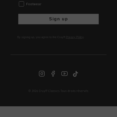
Footwear
Sign up
By signing up, you agree to the Cruyff
Privacy Policy
.
© 2026 Cruyff Classics Tous droits réservés
FR | € EUR
Login