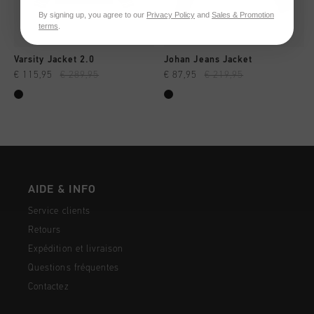
By signing up, you agree to our
Privacy Policy
and
Sales & Promotion
terms
.
Varsity Jacket 2.0
Johan Jeans Jacket
€ 115,95
€ 289,95
€ 87,95
€ 219,95
AIDE & INFO
Service clients
Retours
Expédition et livraison
Questions fréquentes
Contactez