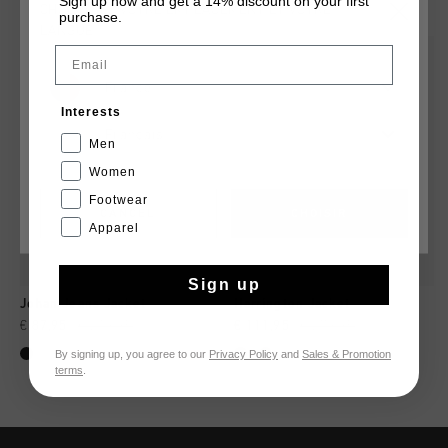
Sign up now and get a 14% discount on your first
CHOISISSEZ VOTRE EMPLACEMENT ET VOTRE
purchase.
LANGUE
Email
sale
sale
France
Interests
Français
Men
Women
Footwear
CANCEL
CHOISIR
Apparel
Sign up
Johan Jeans Jacket
Harrington Jacket
€ 87,95
€ 219,95
€ 111,95
€ 279,95
By signing up, you agree to our
Privacy Policy
and
Sales & Promotion
terms
.