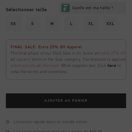
Sélectionner taille
XS
S
M
L
XL
XXL
FINAL SALE: Extra 25% Off Apperel
The final phase of our SS26 Sale is on. Score an
extra 25% off
all
apparel
items in the Sale category. The discount is applied
automatically
at
checkout
. While supplies last. Click
here
to
view the terms and conditions.
AJOUTER AU PANIER
Livraison rapide dans le monde entier
Livraison standard gratuite à partir de €99,95