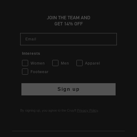
JOIN THE TEAM AND
GET 14% OFF
Email
Interests
Women
Men
Apparel
Footwear
Sign up
By signing up, you agree to the Cruyff
Privacy Policy
.