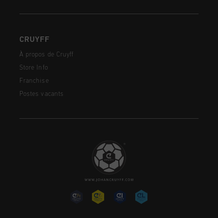
CRUYFF
À propos de Cruyff
Store Info
Franchise
Postes vacants