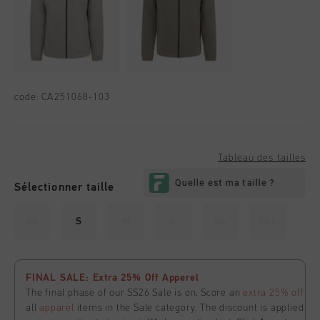
code:
CA251068-103
Tableau des tailles
Sélectionner taille
XS
S
M
L
XL
XXL
FINAL SALE: Extra 25% Off Apperel
The final phase of our SS26 Sale is on. Score an
extra 25% off
all
apparel
items in the Sale category. The discount is applied