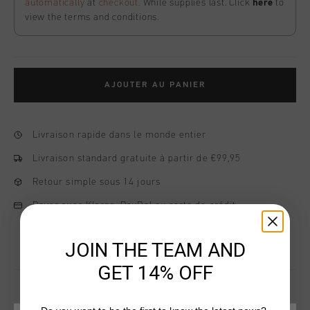
automatically
at
checkout
. While supplies last. Click
here
to
view the terms and conditions.
AJOUTER AU PANIER
Livraison rapide dans le monde entier
Livraison standard gratuite à partir de €99,95
Retour simple sous 14 jours
Payer avec Klarna, PayPal ou carte de crédit
JOIN THE TEAM AND
GET 14% OFF