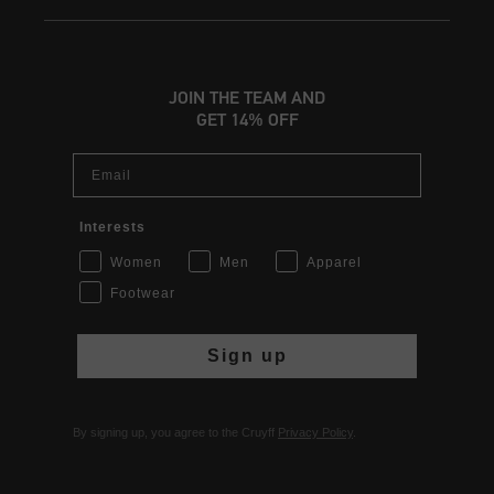
JOIN THE TEAM AND
GET 14% OFF
Email
Interests
Women
Men
Apparel
Footwear
Sign up
By signing up, you agree to the Cruyff
Privacy Policy
.