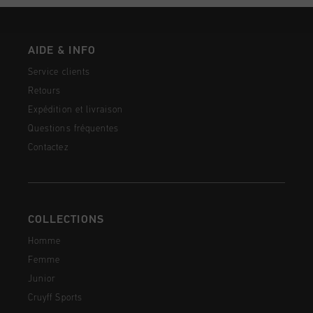
AIDE & INFO
Service clients
Retours
Expédition et livraison
Questions fréquentes
Contactez
COLLECTIONS
Homme
Femme
Junior
Cruyff Sports