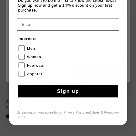
Do you want to be the first to know the latest news?
Sign up now and get a 14% discount on your first
TU POURRAIS AIMER
CHOISISSEZ VOTRE EMPLACEMENT ET VOTRE
purchase.
LANGUE
Email
sale
sale
France
Interests
Français
Men
Women
Footwear
CANCEL
CHOISIR
Apparel
Sign up
Arlo Tracktop
Axel ZT Hood
€ 54,95
€ 109,95
€ 65,95
€ 109,95
By signing up, you agree to our
Privacy Policy
and
Sales & Promotion
terms
.
...