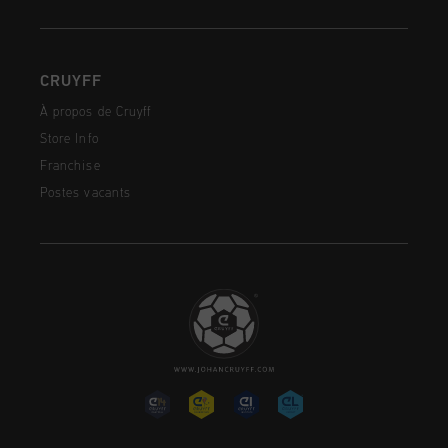
CRUYFF
À propos de Cruyff
Store Info
Franchise
Postes vacants