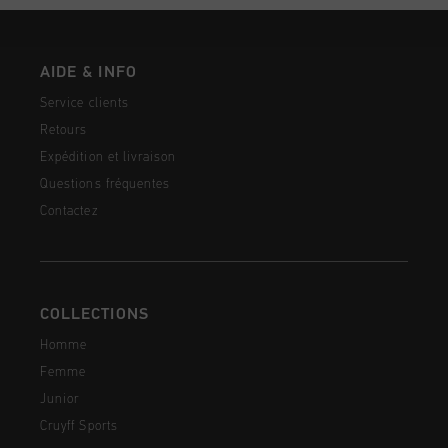
AIDE & INFO
Service clients
Retours
Expédition et livraison
Questions fréquentes
Contactez
COLLECTIONS
Homme
Femme
Junior
Cruyff Sports