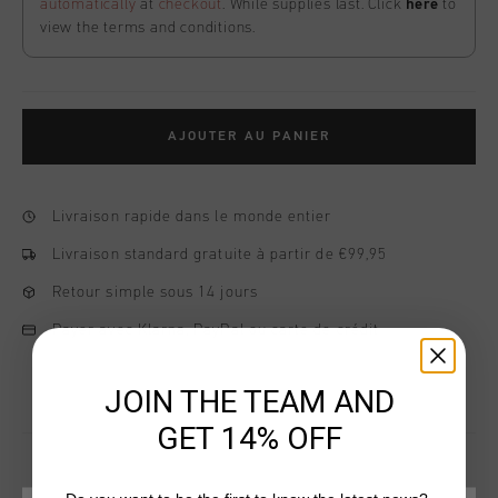
automatically
at
checkout
. While supplies last. Click
here
to
view the terms and conditions.
AJOUTER AU PANIER
Livraison rapide dans le monde entier
Livraison standard gratuite à partir de €99,95
Retour simple sous 14 jours
Payer avec Klarna, PayPal ou carte de crédit
JOIN THE TEAM AND
GET 14% OFF