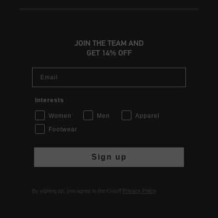
JOIN THE TEAM AND
GET 14% OFF
Email
Interests
Women
Men
Apparel
Footwear
Sign up
By signing up, you agree to the Cruyff
Privacy Policy
.