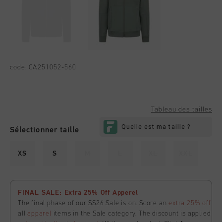
code:
CA251052-560
Tableau des tailles
Sélectionner taille
XS
S
M
L
XL
XXL
FINAL SALE: Extra 25% Off Apperel
The final phase of our SS26 Sale is on. Score an
extra 25% off
all
apparel
items in the Sale category. The discount is applied