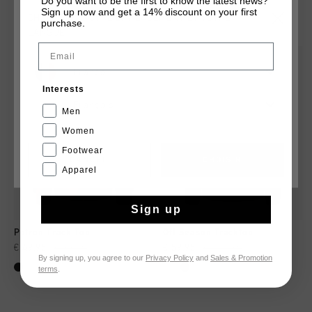
Do you want to be the first to know the latest news?
Sign up now and get a 14% discount on your first
TU POURRAIS AIMER
CHOISISSEZ VOTRE EMPLACEMENT ET VOTRE
purchase.
LANGUE
Email
France
Interests
Français
Men
Women
Footwear
CANCEL
CHOISIR
Apparel
Sign up
Patron Track Top
Off Season Tracktop
€ 49,95
€ 99,95
€ 59,95
€ 119,95
By signing up, you agree to our
Privacy Policy
and
Sales & Promotion
terms
.