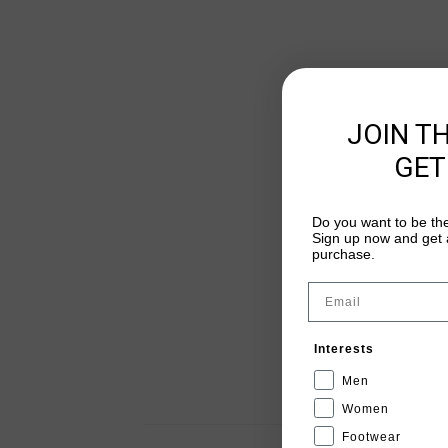
JOIN T
GET
Do you want to be the
Sign up now and get a
purchase.
Email
Interests
Men
Women
Footwear