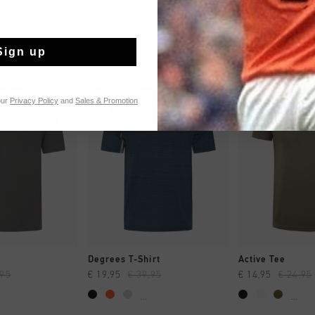
Sign up
sale
sale
our
Privacy Policy
and
Sales & Promotion
NG RAPIDE
SHOPPING RAPIDE
SHOPPING
Degrees T-Shirt
Active Tee
,95
€ 19,95
€ 39,95
€ 14,95
€ 24,95
...
...