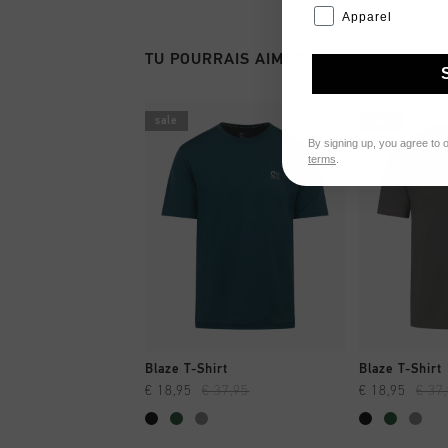
Apparel
TU POURRAIS AIMER
sale
sale
By signing up, you agree to 
terms
.
SHOPPING RAPIDE
SHOPPI
Blaze T-Shirt
Blaze T-Shirt
€ 18,95
€ 37,95
€ 18,95
€ 37