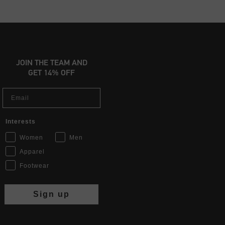
JOIN THE TEAM AND
GET 14% OFF
Email
Interests
Women
Men
Apparel
Footwear
Sign up