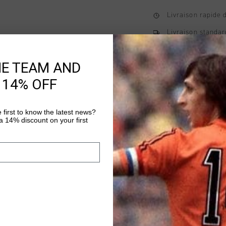
Livraison rapide 
Livraison standar
Retour simple sou
HE TEAM AND
Payer avec Klarna
 14% OFF
 first to know the latest news?
Information produi
 14% discount on your first
The Vital Tee for men 
regular fit and short
elastane.The soft mat
along the skin during
Plus d’information
on the left upper ches