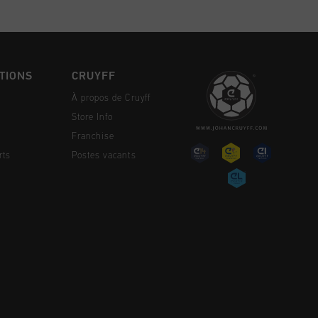
TIONS
CRUYFF
À propos de Cruyff
Store Info
Franchise
rts
Postes vacants