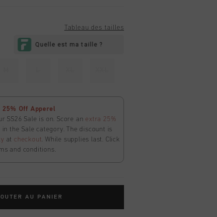
Tableau des tailles
M
L
XL
XXL
 25% Off Apperel
ur SS26 Sale is on. Score an
extra 25%
in the Sale category. The discount is
ly
at
checkout
. While supplies last. Click
ms and conditions.
OUTER AU PANIER