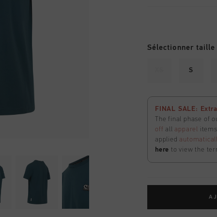
Sélectionner taille
XS
S
FINAL SALE: Extra
The final phase of o
off
all
apparel
items 
applied
automatical
here
to view the ter
AJ