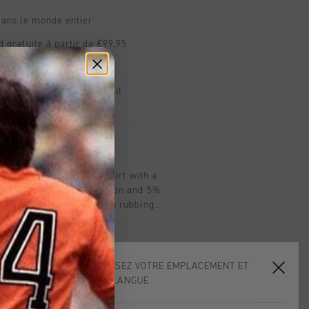
dans le monde entier
d gratuite à partir de €99,95
s 14 jours
, PayPal ou carte de crédit
t
in Teal. A soft cotton T-shirt with a
 sleeves. Made of 95% cotton and 5%
erial keeps the shirt from rubbing
 exercise. With minimal Cruyff branding
t.
CHOISISSEZ VOTRE EMPLACEMENT ET
VOTRE LANGUE