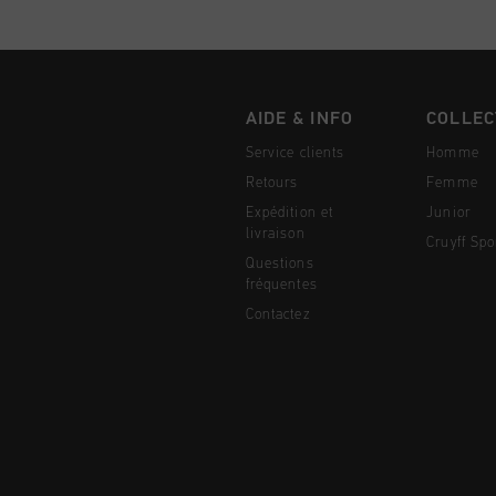
AIDE & INFO
COLLEC
Service clients
Homme
Retours
Femme
Expédition et
Junior
livraison
Cruyff Spo
Questions
fréquentes
Contactez