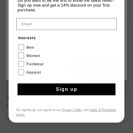
Do you want to be the first to know the latest news?
Sign up now and get a 14% discount on your first
TU POURRAIS AIMER
CHOISISSEZ VOTRE EMPLACEMENT ET VOTRE
purchase.
LANGUE
Email
sale
sale
France
Interests
Français
Men
Women
Footwear
CANCEL
CHOISIR
Apparel
Sign up
'79 Tee
Solido Tee
€ 24,95
€ 49,95
€ 24,95
€ 49,95
By signing up, you agree to our
Privacy Policy
and
Sales & Promotion
terms
.
...