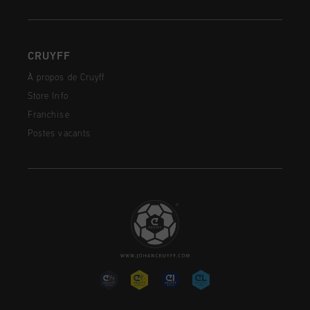
CRUYFF
À propos de Cruyff
Store Info
Franchise
Postes vacants