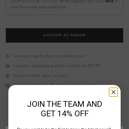
automatically
at
checkout
. While supplies last. Click
here
to
view the terms and conditions.
AJOUTER AU PANIER
Livraison rapide dans le monde entier
Livraison standard gratuite à partir de €99,95
Retour simple sous 14 jours
Payer avec Klarna, PayPal ou carte de crédit
JOIN THE TEAM AND
GET 14% OFF