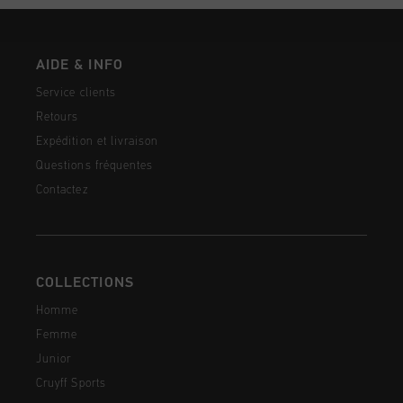
AIDE & INFO
Service clients
Retours
Expédition et livraison
Questions fréquentes
Contactez
COLLECTIONS
Homme
Femme
Junior
Cruyff Sports