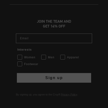
JOIN THE TEAM AND
GET 14% OFF
Email
Interests
Women
Men
Apparel
Footwear
Sign up
By signing up, you agree to the Cruyff
Privacy Policy
.