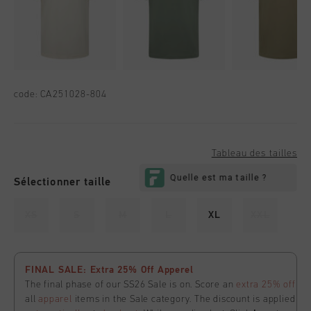
code:
CA251028-804
Tableau des tailles
Sélectionner taille
XS
S
M
L
XL
XXL
FINAL SALE: Extra 25% Off Apperel
The final phase of our SS26 Sale is on. Score an
extra 25% off
all
apparel
items in the Sale category. The discount is applied