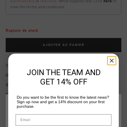
automatically
at
checkout
. While supplies last. Click
here
to
view the terms and conditions.
Rupture de stock
AJOUTER AU PANIER
Livraison rapide dans le monde entier
JOIN THE TEAM AND
Livraison standard gratuite à partir de €99,95
GET 14% OFF
Retour simple sous 14 jours
Payer avec Klarna, PayPal ou carte de crédit
Do you want to be the first to know the latest news?
Sign up now and get a 14% discount on your first
CHOISISSEZ VOTRE EMPLACEMENT ET VOTRE
purchase.
LANGUE
Email
Information produit
France