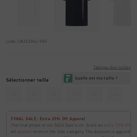
code:
CA243062-960
Tableau des tailles
Sélectionner taille
XS
S
M
L
XL
XXL
FINAL SALE: Extra 25% Off Apperel
The final phase of our SS26 Sale is on. Score an
extra 25% off
all
apparel
items in the Sale category. The discount is applied