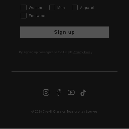
Women
Men
Apparel
Footwear
Sign up
By signing up, you agree to the Cruyff
Privacy Policy
.
© 2026 Cruyff Classics Tous droits réservés
FR | € EUR