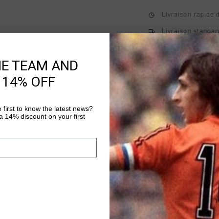
Livraison rapide 
Livraison standar
Retour simple sou
HE TEAM AND
Payer avec Klarna
 14% OFF
 first to know the latest news?
Information produi
 14% discount on your first
The Soothe Tee by Cruy
comfort and style for 
regular-fit T-shirt en
Featuring an embroide
Plus d’information
it's a subtle yet stri
for everyday wear, th
aesthetic that pairs we