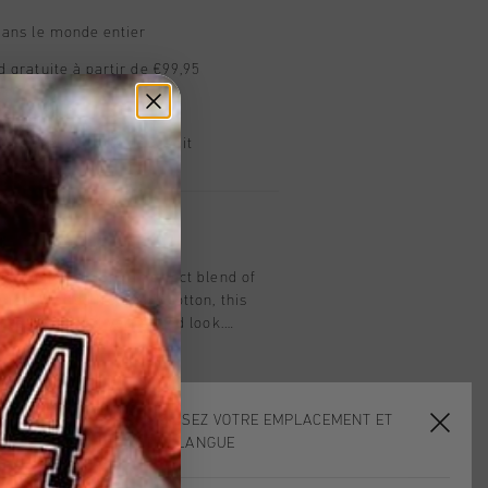
dans le monde entier
d gratuite à partir de €99,95
s 14 jours
, PayPal ou carte de crédit
t
ff in navy offers a perfect blend of
men. Crafted from soft cotton, this
sures a relaxed yet refined look.
red Cruyff C Lion logo on the chest,
king piece for any casual wardrobe. Ideal
is tee provides a clean and timeless
ll with any outfit.
CHOISISSEZ VOTRE EMPLACEMENT ET
VOTRE LANGUE