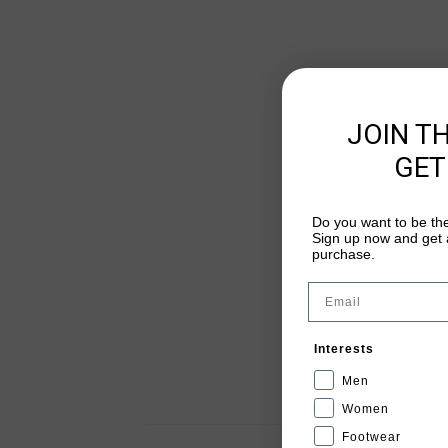
JOIN T
GET
Do you want to be the
Sign up now and get a
purchase.
Email
Interests
Men
Women
Footwear