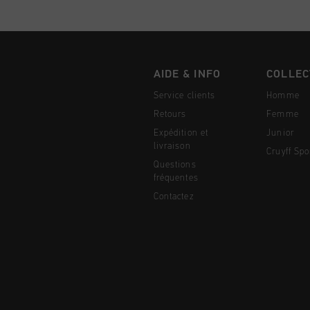
AIDE & INFO
COLLEC
Service clients
Homme
Retours
Femme
Expédition et
Junior
livraison
Cruyff Spo
Questions
fréquentes
Contactez