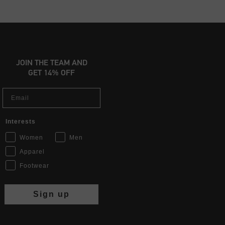
JOIN THE TEAM AND
GET 14% OFF
Email
Interests
Women
Men
Apparel
Footwear
Sign up