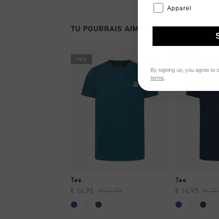
Apparel
TU POURRAIS AIMER
sale
sale
By signing up, you agree to 
terms
.
SHOPPING RAPIDE
SHOPPI
Tee
Tee
€ 14,95
€ 29,95
€ 14,95
€ 29
...
...