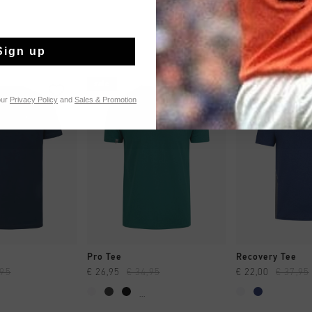
Sign up
sale
sale
our
Privacy Policy
and
Sales & Promotion
NG RAPIDE
SHOPPING RAPIDE
SHOPPING
Pro Tee
Recovery Tee
,95
€ 26,95
€ 34,95
€ 22,00
€ 37,95
...