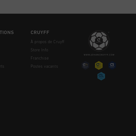
TIONS
CRUYFF
À propos de Cruyff
Store Info
Franchise
rts
Postes vacants