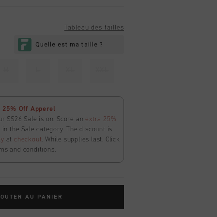
Tableau des tailles
M
L
XL
XXL
 25% Off Apperel
ur SS26 Sale is on. Score an
extra 25%
in the Sale category. The discount is
ly
at
checkout
. While supplies last. Click
ms and conditions.
OUTER AU PANIER