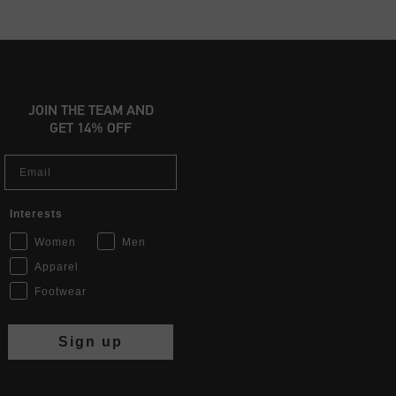
JOIN THE TEAM AND
GET 14% OFF
Email
Interests
Women
Men
Apparel
Footwear
Sign up