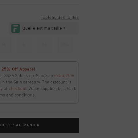
Tableau des tailles
M
L
XL
XXL
 25% Off Apperel
ur SS26 Sale is on. Score an
extra 25%
in the Sale category. The discount is
ly
at
checkout
. While supplies last. Click
ms and conditions.
OUTER AU PANIER