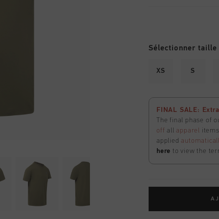
Sélectionner taille
XS
S
FINAL SALE: Extra
The final phase of o
off
all
apparel
items 
applied
automatical
here
to view the ter
AJ