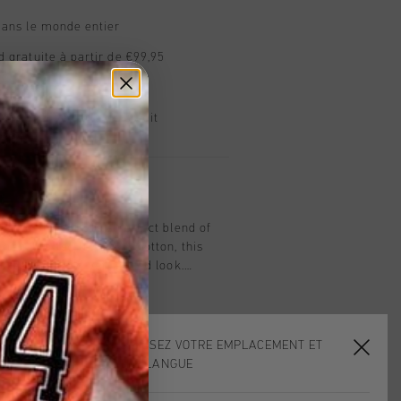
dans le monde entier
d gratuite à partir de €99,95
s 14 jours
, PayPal ou carte de crédit
t
ff in olive offers a perfect blend of
men. Crafted from soft cotton, this
sures a relaxed yet refined look.
red Cruyff C Lion logo on the chest,
king piece for any casual wardrobe. Ideal
is tee provides a clean and timeless
ll with any outfit.
CHOISISSEZ VOTRE EMPLACEMENT ET
VOTRE LANGUE