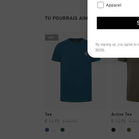
Apparel
TU POURRAIS AIMER
sale
sale
By signing up, you agree to 
terms
.
SHOPPING RAPIDE
SHOPPI
Tee
Active Tee
€ 14,95
€ 29,95
€ 14,95
€ 24
...
...