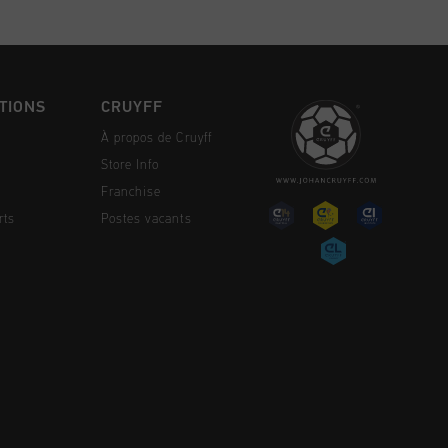
TIONS
CRUYFF
À propos de Cruyff
Store Info
Franchise
rts
Postes vacants