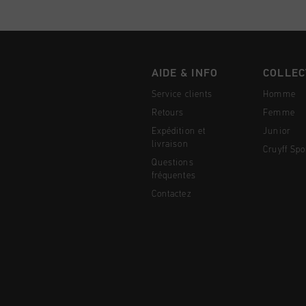
AIDE & INFO
COLLEC
Service clients
Homme
Retours
Femme
Expédition et
Junior
livraison
Cruyff Spo
Questions
fréquentes
Contactez