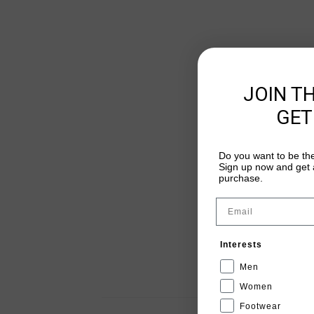
JOIN T
GET
Do you want to be the
Sign up now and get a
purchase.
Email
Interests
Men
Women
Footwear