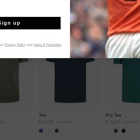
Sign up
sale
sale
our
Privacy Policy
and
Sales & Promotion
NG RAPIDE
SHOPPING RAPIDE
SHOPPING
Tee
Pro Tee
,95
€ 14,95
€ 29,95
€ 26,95
€ 34,95
...
...