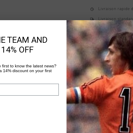
Livraison rapide 
Livraison standar
Retour simple sou
HE TEAM AND
Payer avec Klarna
 14% OFF
 first to know the latest news?
Information produi
 14% discount on your first
The Soothe Tee by Cruy
comfort and style for 
regular-fit T-shirt en
Featuring an embroide
Plus d’information
it's a subtle yet stri
for everyday wear, th
aesthetic that pairs we