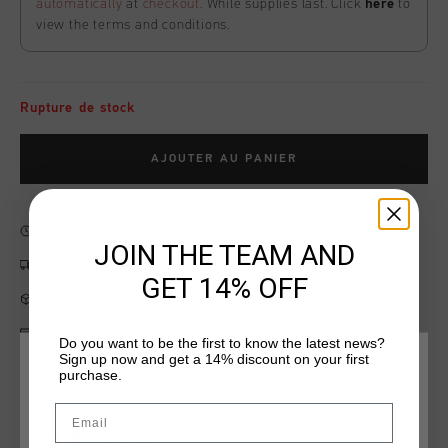
automatically
at
checkout
. While supplies last. Click
here
to
view the terms and conditions.
Rupture de stock
AJOUTER AU PANIER
Livraison rapide dans le monde entier
JOIN THE TEAM AND
Livraison standard gratuite à partir de €99,95
GET 14% OFF
Retour simple sous 14 jours
Payer avec Klarna, PayPal ou carte de crédit
Do you want to be the first to know the latest news?
Sign up now and get a 14% discount on your first
CHOISISSEZ VOTRE EMPLACEMENT ET VOTRE
purchase.
LANGUE
Email
Information produit
France