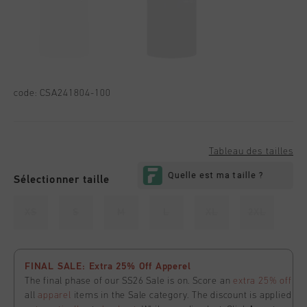
code:
CSA241804-100
Tableau des tailles
Sélectionner taille
XS
S
M
L
XL
2XL
FINAL SALE: Extra 25% Off Apperel
The final phase of our SS26 Sale is on. Score an
extra 25% off
all
apparel
items in the Sale category. The discount is applied