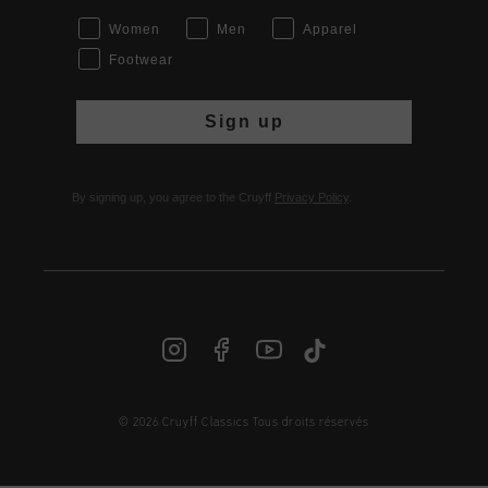
Women
Men
Apparel
Footwear
Sign up
By signing up, you agree to the Cruyff
Privacy Policy
.
© 2026 Cruyff Classics Tous droits réservés
FR | € EUR