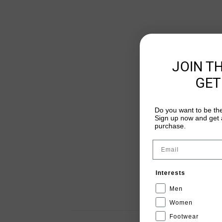
JOIN T
GET
Do you want to be the
Sign up now and get a
purchase.
Email
Interests
Men
Women
Footwear