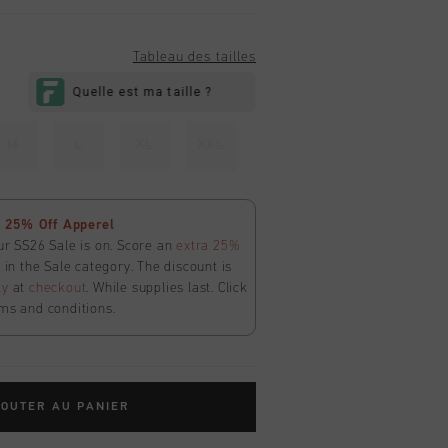
Tableau des tailles
M
L
XL
XXL
 25% Off Apperel
ur SS26 Sale is on. Score an
extra 25%
in the Sale category. The discount is
ly
at
checkout
. While supplies last. Click
ms and conditions.
OUTER AU PANIER