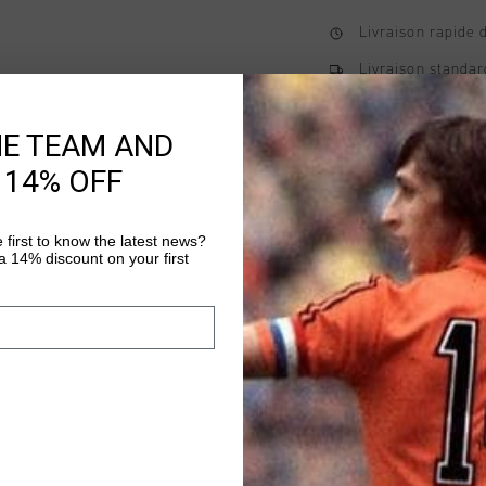
Livraison rapide 
Livraison standar
Retour simple sou
HE TEAM AND
Payer avec Klarna
 14% OFF
 first to know the latest news?
Information produi
 14% discount on your first
The League 79 Tee in
versatile piece for m
of 95% cotton and 5% 
with a premium feel. T
Plus d’information
embroidery artwork on
additional embroidery
casual yet polished lo