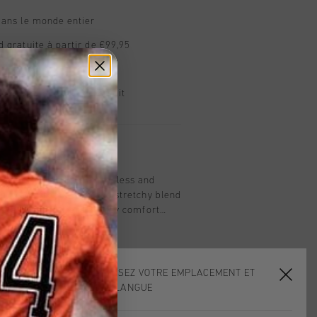
dans le monde entier
d gratuite à partir de €99,95
s 14 jours
, PayPal ou carte de crédit
t
 cream and gold is a timeless and
en. Made from a soft and stretchy blend
elastane, it offers all-day comfort
his stylish tee features refined
 the wearer's left chest and
 on the back, making it perfect for a
ok.
CHOISISSEZ VOTRE EMPLACEMENT ET
VOTRE LANGUE