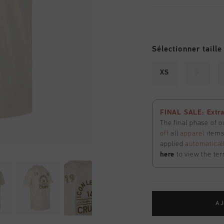
Sélectionner taille
XS
S
FINAL SALE: Extra
The final phase of o
off
all
apparel
items 
applied
automatical
here
to view the ter
AJ