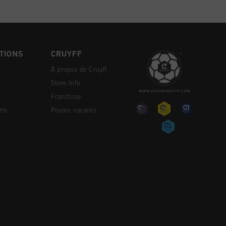
TIONS
CRUYFF
À propos de Cruyff
Store Info
Franchise
rts
Postes vacants