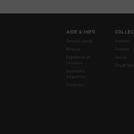
AIDE & INFO
COLLEC
Service clients
Homme
Retours
Femme
Expédition et
Junior
livraison
Cruyff Spo
Questions
fréquentes
Contactez