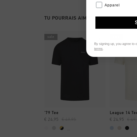
Apparel
TU POURRAIS AIMER
sale
sale
By signing up, you agree to 
terms
.
SHOPPING RAPIDE
SHOPPI
'79 Tee
League 14 Te
€ 24,95
€ 49,95
€ 24,95
€ 49
...