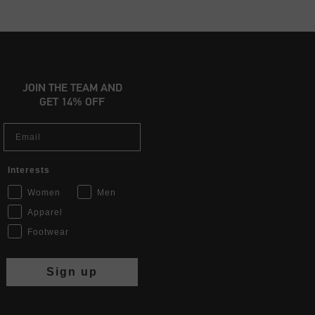
JOIN THE TEAM AND
GET 14% OFF
Email
Interests
Women
Men
Apparel
Footwear
Sign up