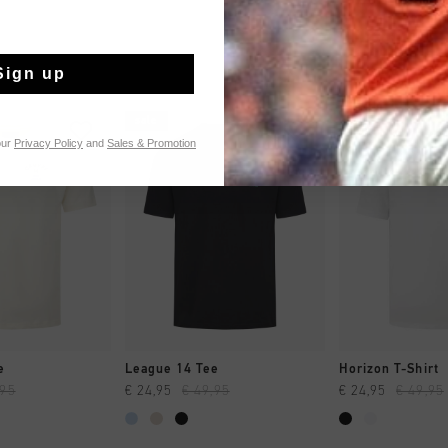
Sign up
sale
sale
our
Privacy Policy
and
Sales & Promotion
NG RAPIDE
SHOPPING RAPIDE
SHOPPING
e
League 14 Tee
Horizon T-Shirt
,95
€ 24,95
€ 49,95
€ 24,95
€ 49,95